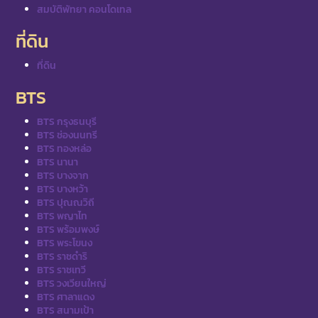
สมบัติพัทยา คอนโดเทล
ที่ดิน
ที่ดิน
BTS
BTS กรุงธนบุรี
BTS ช่องนนทรี
BTS ทองหล่อ
BTS นานา
BTS บางจาก
BTS บางหว้า
BTS ปุณณวิถี
BTS พญาไท
BTS พร้อมพงษ์
BTS พระโขนง
BTS ราชดำริ
BTS ราชเทวี
BTS วงเวียนใหญ่
BTS ศาลาแดง
BTS สนามเป้า