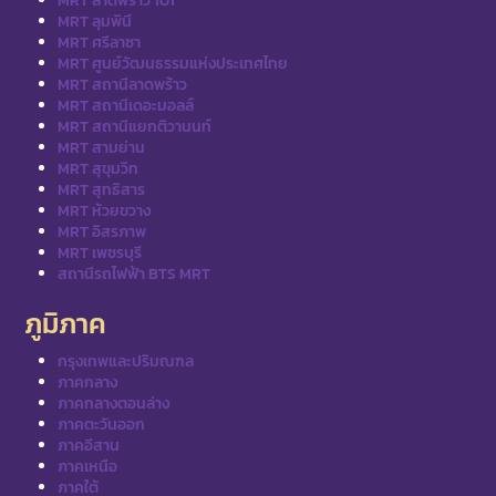
MRT ลาดพร้าว 101
MRT ลุมพินี
MRT ศรีลาซา
MRT ศูนย์วัฒนธรรมแห่งประเทศไทย
MRT สถานีลาดพร้าว
MRT สถานีเดอะมอลล์
MRT สถานีแยกติวานนท์
MRT สามย่าน
MRT สุขุมวิท
MRT สุทธิสาร
MRT ห้วยขวาง
MRT อิสรภาพ
MRT เพชรบุรี
สถานีรถไฟฟ้า BTS MRT
ภูมิภาค
กรุงเทพและปริมณฑล
ภาคกลาง
ภาคกลางตอนล่าง
ภาคตะวันออก
ภาคอีสาน
ภาคเหนือ
ภาคใต้