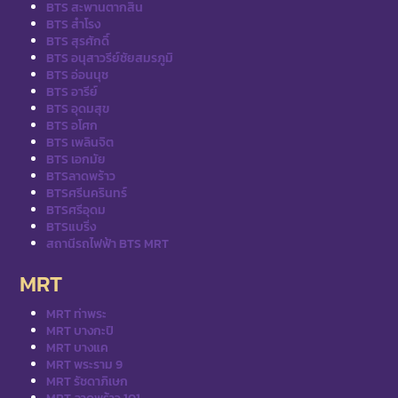
BTS สะพานตากสิน
BTS สำโรง
BTS สุรศักดิ์
BTS อนุสาวรีย์ชัยสมรภูมิ
BTS อ่อนนุช
BTS อารีย์
BTS อุดมสุข
BTS อโศก
BTS เพลินจิต
BTS เอกมัย
BTSลาดพร้าว
BTSศรีนครินทร์
BTSศรีอุดม
BTSแบริ่ง
สถานีรถไฟฟ้า BTS MRT
MRT
MRT ท่าพระ
MRT บางกะปิ
MRT บางแค
MRT พระราม 9
MRT รัชดาภิเษก