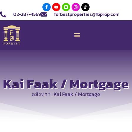
02-287-4569
forbestproperties@fbprop.com
Kai Faak / Mortgage
อสังหาฯ : Kai Faak / Mortgage