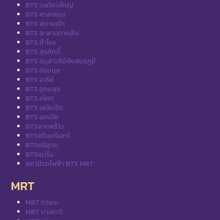
BTS วงเวียนใหญ่
BTS ศาลาแดง
BTS สนามเป้า
BTS สะพานตากสิน
BTS สำโรง
BTS สุรศักดิ์
BTS อนุสาวรีย์ชัยสมรภูมิ
BTS อ่อนนุช
BTS อารีย์
BTS อุดมสุข
BTS อโศก
BTS เพลินจิต
BTS เอกมัย
BTSลาดพร้าว
BTSศรีนครินทร์
BTSศรีอุดม
BTSแบริ่ง
สถานีรถไฟฟ้า BTS MRT
MRT
MRT ท่าพระ
MRT บางกะปิ