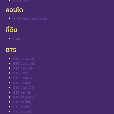
ห้องแม่บ้าน
คอนโด
สมบัติพัทยา คอนโดเทล
ที่ดิน
ที่ดิน
BTS
BTS กรุงธนบุรี
BTS ช่องนนทรี
BTS ทองหล่อ
BTS นานา
BTS บางจาก
BTS บางหว้า
BTS ปุณณวิถี
BTS พญาไท
BTS พร้อมพงษ์
BTS พระโขนง
BTS ราชดำริ
BTS ราชเทวี