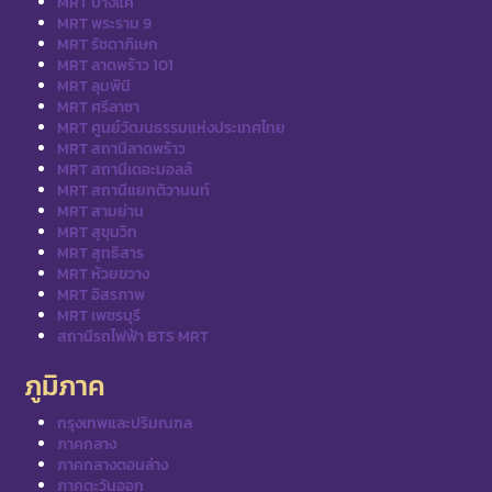
MRT บางแค
MRT พระราม 9
MRT รัชดาภิเษก
MRT ลาดพร้าว 101
MRT ลุมพินี
MRT ศรีลาซา
MRT ศูนย์วัฒนธรรมแห่งประเทศไทย
MRT สถานีลาดพร้าว
MRT สถานีเดอะมอลล์
MRT สถานีแยกติวานนท์
MRT สามย่าน
MRT สุขุมวิท
MRT สุทธิสาร
MRT ห้วยขวาง
MRT อิสรภาพ
MRT เพชรบุรี
สถานีรถไฟฟ้า BTS MRT
ภูมิภาค
กรุงเทพและปริมณฑล
ภาคกลาง
ภาคกลางตอนล่าง
ภาคตะวันออก