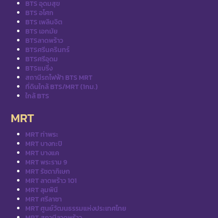
BTS อุดมสุข
BTS อโศก
BTS เพลินจิต
BTS เอกมัย
BTSลาดพร้าว
BTSศรีนครินทร์
BTSศรีอุดม
BTSแบริ่ง
สถานีรถไฟฟ้า BTS MRT
ที่ดินใกล้ BTS/MRT (1กม.)
ใกล้ BTS
MRT
MRT ท่าพระ
MRT บางกะปิ
MRT บางแค
MRT พระราม 9
MRT รัชดาภิเษก
MRT ลาดพร้าว 101
MRT ลุมพินี
MRT ศรีลาซา
MRT ศูนย์วัฒนธรรมแห่งประเทศไทย
MRT สถานีลาดพร้าว