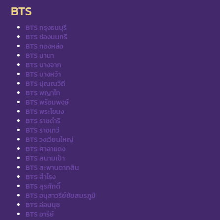
BTS
BTS กรุงธนบุรี
BTS ช่องนนทรี
BTS ทองหล่อ
BTS นานา
BTS บางจาก
BTS บางหว้า
BTS ปุณณวิถี
BTS พญาไท
BTS พร้อมพงษ์
BTS พระโขนง
BTS ราชดำริ
BTS ราชเทวี
BTS วงเวียนใหญ่
BTS ศาลาแดง
BTS สนามเป้า
BTS สะพานตากสิน
BTS สำโรง
BTS สุรศักดิ์
BTS อนุสาวรีย์ชัยสมรภูมิ
BTS อ่อนนุช
BTS อารีย์