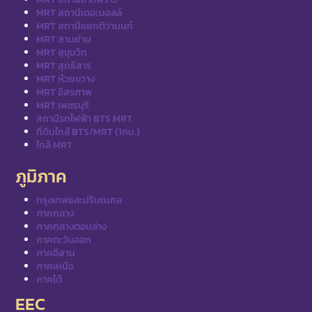
MRT สถานีเดอะมอลล์
MRT สถานีแยกติวานนท์
MRT สามย่าน
MRT สุขุมวิท
MRT สุทธิสาร
MRT ห้วยขวาง
MRT อิสรภาพ
MRT เพชรบุรี
สถานีรถไฟฟ้า BTS MRT
ที่ดินใกล้ BTS/MRT (1กม.)
ใกล้ MRT
ภูมิภาค
กรุงเทพและปริมณฑล
ภาคกลาง
ภาคกลางตอนล่าง
ภาคตะวันออก
ภาคอีสาน
ภาคเหนือ
ภาคใต้
EEC