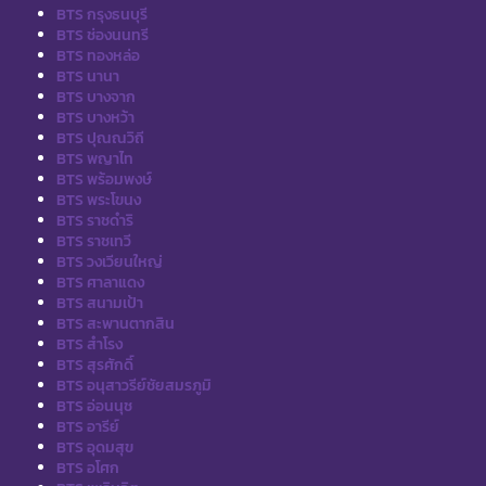
BTS กรุงธนบุรี
BTS ช่องนนทรี
BTS ทองหล่อ
BTS นานา
BTS บางจาก
BTS บางหว้า
BTS ปุณณวิถี
BTS พญาไท
BTS พร้อมพงษ์
BTS พระโขนง
BTS ราชดำริ
BTS ราชเทวี
BTS วงเวียนใหญ่
BTS ศาลาแดง
BTS สนามเป้า
BTS สะพานตากสิน
BTS สำโรง
BTS สุรศักดิ์
BTS อนุสาวรีย์ชัยสมรภูมิ
BTS อ่อนนุช
BTS อารีย์
BTS อุดมสุข
BTS อโศก