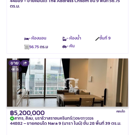
44889 – ขายคอนโด The Address Chilom ชั้น 9 พื้นที่ 56.75
ตร.ม.
- ห้องนอน
- ห้องน้ำ
ชั้นที่
9
- คัน
56.75
ตร.ม
ขาย
6
฿5,200,000
คอนโด
สาทร, สีลม, นราธิวาสราชนครินทร์
09/07/2026
44882 – ขายคอนโด Nara 9 (นารา ไนน์) ชั้น 28 พื้นที่ 39 ตร.ม.