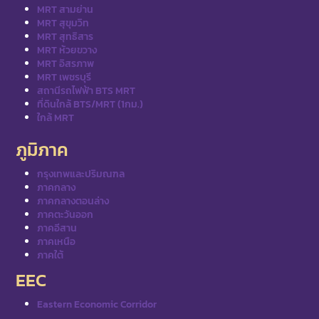
MRT สามย่าน
MRT สุขุมวิท
MRT สุทธิสาร
MRT ห้วยขวาง
MRT อิสรภาพ
MRT เพชรบุรี
สถานีรถไฟฟ้า BTS MRT
ที่ดินใกล้ BTS/MRT (1กม.)
ใกล้ MRT
ภูมิภาค
กรุงเทพและปริมณฑล
ภาคกลาง
ภาคกลางตอนล่าง
ภาคตะวันออก
ภาคอีสาน
ภาคเหนือ
ภาคใต้
EEC
Eastern Economic Corridor