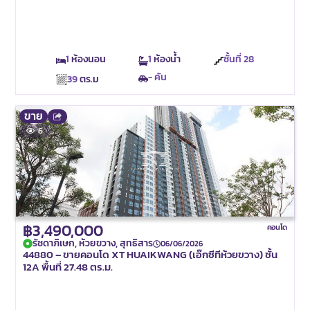
1
ห้องนอน
1
ห้องน้ำ
ชั้นที่
28
- คัน
39
ตร.ม
ขาย
6
฿3,490,000
คอนโด
รัชดาภิเษก, ห้วยขวาง, สุทธิสาร
06/06/2026
44880 – ขายคอนโด XT HUAIKWANG (เอ๊กซีทีห้วยขวาง) ชั้น
12A พื้นที่ 27.48 ตร.ม.