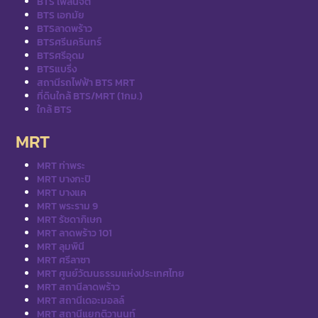
BTS เพลินจิต
BTS เอกมัย
BTSลาดพร้าว
BTSศรีนครินทร์
BTSศรีอุดม
BTSแบริ่ง
สถานีรถไฟฟ้า BTS MRT
ที่ดินใกล้ BTS/MRT (1กม.)
ใกล้ BTS
MRT
MRT ท่าพระ
MRT บางกะปิ
MRT บางแค
MRT พระราม 9
MRT รัชดาภิเษก
MRT ลาดพร้าว 101
MRT ลุมพินี
MRT ศรีลาซา
MRT ศูนย์วัฒนธรรมแห่งประเทศไทย
MRT สถานีลาดพร้าว
MRT สถานีเดอะมอลล์
MRT สถานีแยกติวานนท์