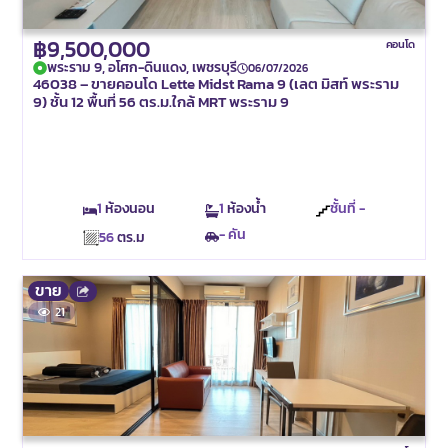
฿9,500,000
คอนโด
พระราม 9, อโศก-ดินแดง, เพชรบุรี
06/07/2026
46038 – ขายคอนโด Lette Midst Rama 9 (เลต มิสท์ พระราม
9) ชั้น 12 พื้นที่ 56 ตร.ม.ใกล้ MRT พระราม 9
1
ห้องนอน
1
ห้องน้ำ
ชั้นที่ -
- คัน
56
ตร.ม
ขาย
21