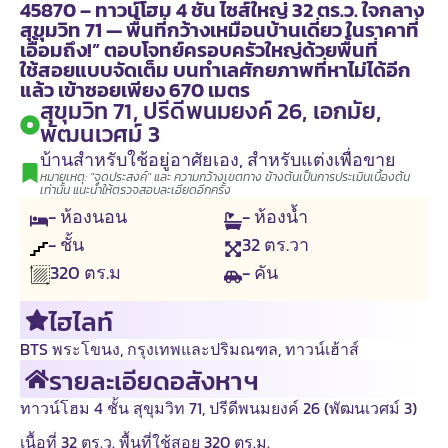
45870 – ทาวน์โฮม 4 ชั้น ไซส์ใหญ่ 32 ตร.ว. ใจกลาง
สุขุมวิท 71 — พื้นที่กว้างเหมือนบ้านเดี่ยว ในราคาที่
เอื้อมถึง!” ตอบโจทย์ครอบครัวใหญ่ด้วยพื้นที่
ใช้สอยแบบจัดเต็ม บนทำเลศักยภาพที่หาไม่ได้อีก
แล้ว เข้าซอยเพียง 670 เมตร
สุขุมวิท 71, ปรีดีพนมยงค์ 26, เอกมัย,
พัฒนเวศม์ 3
บ้านสำหรับใช้อยู่อาศัยเอง
,
สำหรับแต่งเพื่อขาย
หมายเหตุ: "จุดประสงค์" และ ความกว้างเขตทาง ข้างต้นเป็นการประเมินเบื้องต้น
เท่านั้น แนะนำให้ตรวจสอบละเอียดอีกครั้ง
- ห้องนอน
- ห้องน้ำ
- ชั้น
32
ตร.วา
- คัน
320
ตร.ม
ไฮไลท์
BTS พระโขนง
,
กรุงเทพและปริมณฑล
,
ทาวน์เฮ้าส์
รายละเอียดอสังหาฯ
ทาวน์โฮม 4 ชั้น สุขุมวิท 71, ปรีดีพนมยงค์ 26 (พัฒนเวศม์ 3)
เนื้อที่ 32 ตร.ว. พื้นที่ใช้สอย 320 ตร.ม.