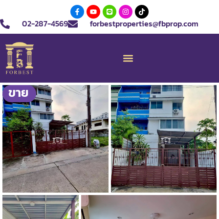
02-287-4569
forbestproperties@fbprop.com
ขาย