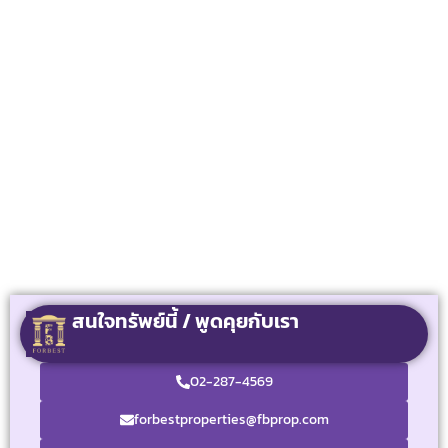
สนใจทรัพย์นี้ / พูดคุยกับเรา
02-287-4569
forbestproperties@fbprop.com