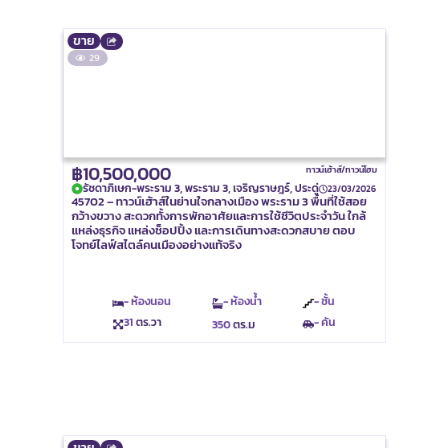
ขาย
29
฿10,500,000
ทาวน์เฮ้าส์/ทาวน์โฮม
รัชดาภิเษก-พระราม 3, พระราม 3, เจริญราษฎร์, ประดู่
23/03/2026
45702 – ทาวน์เฮ้าส์ในย่านใจกลางเมือง พระราม 3 พื้นที่ใช้สอย
กว้างขวาง สะดวกทั้งการพักอาศัยและการใช้ชีวิตประจำวัน ใกล้
แหล่งธุรกิจ แหล่งช็อปปิ้ง และการเดินทางสะดวกสบาย ตอบ
โจทย์ไลฟ์สไตล์คนเมืองอย่างแท้จริง
- ห้องนอน
- ห้องน้ำ
- ชั้น
31
ตร.วา
- คัน
350
ตร.ม
ขาย
40