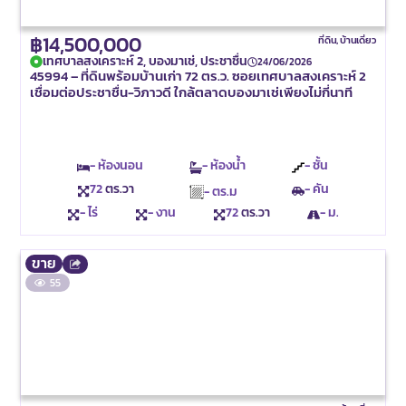
฿14,500,000
ที่ดิน
,
บ้านเดี่ยว
เทศบาลสงเคราะห์ 2, บองมาเช่, ประชาชื่น
24/06/2026
45994 – ที่ดินพร้อมบ้านเก่า 72 ตร.ว. ซอยเทศบาลสงเคราะห์ 2
เชื่อมต่อประชาชื่น-วิภาวดี ใกล้ตลาดบองมาเช่เพียงไม่กี่นาที
- ห้องนอน
- ห้องน้ำ
- ชั้น
72
ตร.วา
- คัน
- ตร.ม
- ไร่
- งาน
72
ตร.วา
- ม.
ขาย
55