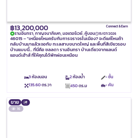
฿13,200,000
Connect & Earn
รามอินทรา, กาญจนาภิเษก, มอเตอร์เวย์, คู้บอน
15/07/2026
46015 – “เหนื่อยไหมครับกับการจราจรในเมือง? จะดีแค่ไหนถ้า
กลับบ้านมาแล้วเจอกับ ทะเลสาบขนาดใหญ่ และพื้นที่สีเขียวรอบ
บ้านแบบนี้… ที่นี่คือ ชลลดา รามอินทรา บ้านเดี่ยวจากแลนด์
แอนด์เฮ้าส์ ที่ให้คุณได้พักผ่อนเหมือน
3
ห้องนอน
2
ห้องน้ำ
- ชั้น
135.60
ตร.วา
- คัน
450
ตร.ม
ขาย
16