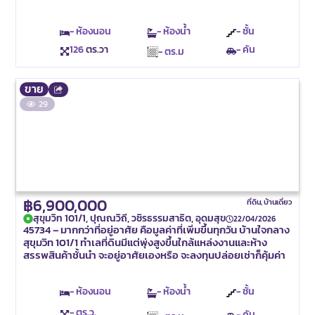
- ห้องนอน
- ห้องน้ำ
- ชั้น
126
ตร.วา
- คัน
- ตร.ม
ขาย
29
฿6,900,000
ที่ดิน
,
บ้านเดี่ยว
สุขุมวิท 101/1, ปุณณวิถี, วชิรธรรมสาธิต, อุดมสุข
22/04/2026
45734 – มากกว่าที่อยู่อาศัย คือมูลค่าที่เพิ่มขึ้นทุกวัน บ้านใจกลาง
สุขุมวิท 101/1 ทำเลที่ดินมีแต่พุ่งสูงขึ้นใกล้แหล่งงานและห้าง
สรรพสินค้าชั้นนำ จะอยู่อาศัยเองหรือ จะลงทุนปล่อยเช่าก็คุ้มค่า
- ห้องนอน
- ห้องน้ำ
- ชั้น
- ตร.ว.
- คัน