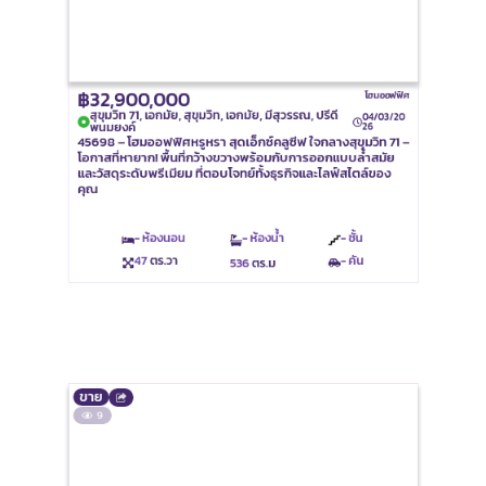
฿32,900,000
โฮมออฟฟิศ
สุขุมวิท 71, เอกมัย, สุขุมวิท, เอกมัย, มีสุวรรณ, ปรีดี
04/03/20
พนมยงค์
26
45698 – โฮมออฟฟิศหรูหรา สุดเอ็กซ์คลูซีฟ ใจกลางสุขุมวิท 71 –
โอกาสที่หายาก! พื้นที่กว้างขวางพร้อมกับการออกแบบล้ำสมัย
และวัสดุระดับพรีเมียม ที่ตอบโจทย์ทั้งธุรกิจและไลฟ์สไตล์ของ
คุณ
- ห้องนอน
- ห้องน้ำ
- ชั้น
47
ตร.วา
- คัน
536
ตร.ม
ขาย
9