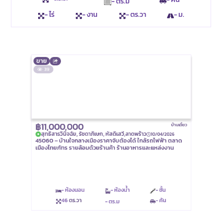
- ตร.ม
- ไร่
- งาน
- ตร.วา
- ม.
ขาย
39
฿11,000,000
บ้านเดี่ยว
สุทธิสารวินิจฉัย, รัชดาภิเษก, หัสดิเสวี,ลาดพร้าว
10/04/2026
45060 – บ้านใจกลางเมืองราคาจับต้องได้ ใกล้รถไฟฟ้า ตลาด
เมืองไทยภัทร รายล้อมด้วยร้านค้า ร้านอาหารและแหล่งงาน
- ห้องนอน
- ห้องน้ำ
- ชั้น
46
ตร.วา
- คัน
- ตร.ม