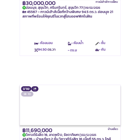
฿30,000,000
ทาวน์เฮ้าส์/ทาวน์โฮม
อ่อนนุช, สุขุมวิท, ศรีนครินทร์, สุขุมวิท 77
16/02/2026
🏡 45567 – ทาวน์เฮ้าส์เนื้อที่กว้างพิเศษ 94.5 ตร.ว. อ่อนนุุช 21
สภาพที่พร้อมให้คุณรีโนเวทสู่โฮมออฟฟิศในฝัน
- ห้องนอน
- ห้องน้ำ
- ชั้น
94.50
ตร.วา
- คัน
- ตร.ม
ขาย
10
฿11,690,000
บ้านเดี่ยว
วิภาวดีรังสิต 16, ลาดพร้าว, รัชดาภิเษก
02/12/2025
45476 – บ้านเดี่ยว 2 ชั้น วิภาวดีรังสิต 16 เนื้อที่ 55 ตร.ว. ใกล้