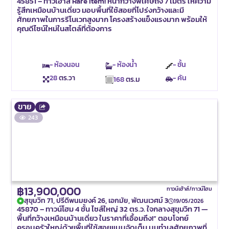
45851 – ทาวเฮ้าส์ Rare Item! หน้ากว้างพิเศษถึง 7 เมตร ให้ความ
รู้สึกเหมือนบ้านเดี่ยว มอบพื้นที่ใช้สอยที่โปร่งกว้างและมี
ศักยภาพในการรีโนเวทสูงมาก โครงสร้างแข็งแรงมาก พร้อมให้
คุณดีไซน์ใหม่ในสไตล์ที่ต้องการ
- ห้องนอน
- ห้องน้ำ
- ชั้น
28
ตร.วา
- คัน
168
ตร.ม
ขาย
243
฿13,900,000
ทาวน์เฮ้าส์/ทาวน์โฮม
สุขุมวิท 71, ปรีดีพนมยงค์ 26, เอกมัย, พัฒนเวศม์ 3
19/05/2026
45870 – ทาวน์โฮม 4 ชั้น ไซส์ใหญ่ 32 ตร.ว. ใจกลางสุขุมวิท 71 —
พื้นที่กว้างเหมือนบ้านเดี่ยว ในราคาที่เอื้อมถึง!” ตอบโจทย์
ครอบครัวใหญ่ด้วยพื้นที่ใช้สอยแบบจัดเต็ม บนทำเลศักยภาพที่