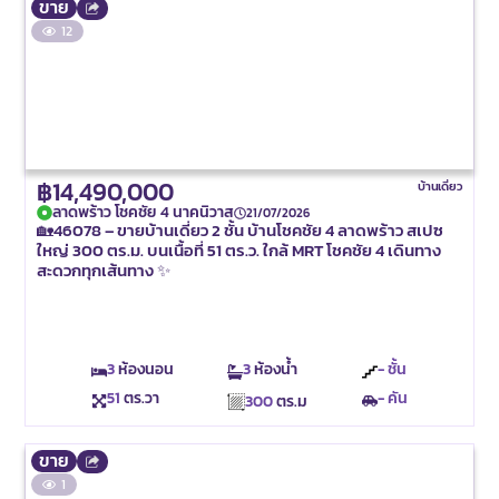
ขาย
12
฿14,490,000
บ้านเดี่ยว
ลาดพร้าว โชคชัย 4 นาคนิวาส
21/07/2026
🏡46078 – ขายบ้านเดี่ยว 2 ชั้น บ้านโชคชัย 4 ลาดพร้าว สเปซ
ใหญ่ 300 ตร.ม. บนเนื้อที่ 51 ตร.ว. ใกล้ MRT โชคชัย 4 เดินทาง
สะดวกทุกเส้นทาง ✨
3
ห้องนอน
3
ห้องน้ำ
- ชั้น
51
ตร.วา
- คัน
300
ตร.ม
ขาย
1