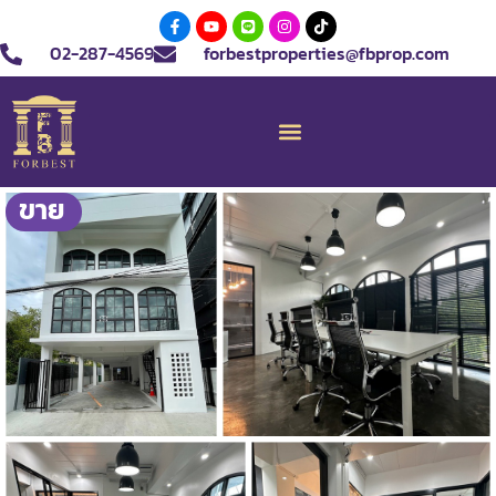
02-287-4569
forbestproperties@fbprop.com
ขาย