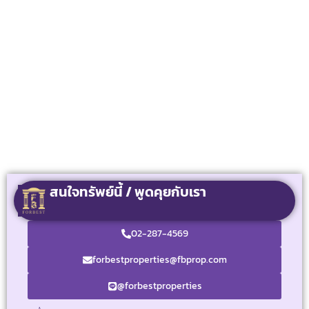
สนใจทรัพย์นี้ / พูดคุยกับเรา
02-287-4569
forbestproperties@fbprop.com
@forbestproperties