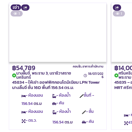
เช่า
1
1
฿54,789
฿14,0
คอนโด
,
อาคารสำนักงาน
นางลิ้นจี่, พระราม 3, นราธิวาสราช
ศรีนคริ
18/07/202
นครินทร์
พระราม
6
45834 – ให้เช่า ออฟฟิศคอนโดมิเนียม LPN Tower
45835 – อ
นางลิ้นจี่ ชั้น 16D พื้นที่ 156.54 ตร.ม.
MRT ศรีกรี
- ห้องนอน
- ห้องน้ำ
ชั้นที่ -
- คัน
156.54
ตร.ม
- ห้องนอน
- ห้องน้ำ
- ชั้น
-
- ตร.ว.
- คัน
156.54
ตร.ม
4