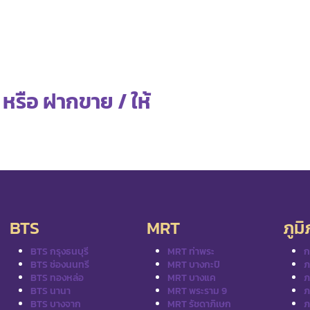
 หรือ ฝากขาย / ให้
BTS
MRT
ภูม
BTS กรุงธนบุรี
MRT ท่าพระ
ก
BTS ช่องนนทรี
MRT บางกะปิ
ภ
BTS ทองหล่อ
MRT บางแค
ภ
BTS นานา
MRT พระราม 9
ภ
BTS บางจาก
MRT รัชดาภิเษก
ภ