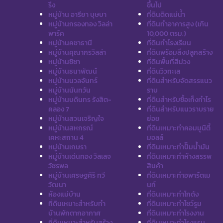
ริ่ง
ขึ้นไป
หมู่บ้าน อารียา บุษบา
ที่ดินติดแม่น้ำ
หมู่บ้านกรองทอง วิลล่า
ที่ดินทำอาคารสูง (เกิน
พาร์ค
10,000 ตรม.)
หมู่บ้านคชาธานี
ที่ดินทำโรงเรียน
หมู่บ้านคุณากรวิลล่า
ที่ดินพร้อมสิ่งปลูกสร้าง
หมู่บ้านชิชา
ที่ดินพื้นที่สีม่วง
หมู่บ้านธนาพัฒน์
ที่ดินวิวทะเล
หมู่บ้านนวลจันทร์
ที่ดินสำหรับจัดสรรแนว
หมู่บ้านนันทวัน
ราบ
หมู่บ้านบดินทร รังสิต-
ที่ดินสำหรับซื้อเก็งกำไร
คลอง 7
ที่ดินสำหรับแนวราบราย
หมู่บ้านสวนเจริญใจ
ย่อย
หมู่บ้านสหกรณ์
ที่ดินเหมาะทำคอมมูนิตี้
เคหะสถาน 4
มอลล์
หมู่บ้านเกษรา
ที่ดินเหมาะทำปั๊มน้ำมัน
หมู่บ้านเด่นทอง วิลเลจ
ที่ดินเหมาะทำห้างสรรพ
วัชรพล
สินค้า
หมู่บ้านเศรษฐศิริ ทวี
ที่ดินเหมาะทำอพาร์ตเม
วัฒนา
นท์
ห้องแม่บ้าน
ที่ดินเหมาะทำโกดัง
ที่ดินเหมาะสำหรับทำ
ที่ดินเหมาะทำโชว์รูม
บ้านพักตากอากาศ
ที่ดินเหมาะทำโรงงาน
ที่ดินเหมาะสำหรับสร้าง
ที่ดินเหมาะทำโรงแรม