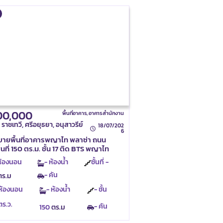
00,000
พื้นที่อาคาร
,
อาคารสำนักงาน
าชเทวี, ศรีอยุธยา, อนุสาวรีย์
18/07/202
6
ขายพื้นที่อาคารพญาไท พลาซ่า ถนน
นที่ 150 ตร.ม. ชั้น 17 ติด BTS พญาไท
ห้องนอน
- ห้องน้ำ
ชั้นที่ -
- คัน
ร.ม
 ห้องนอน
- ห้องน้ำ
- ชั้น
ตร.ว.
- คัน
150
ตร.ม