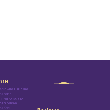
ิภาค
รุงเทพและปริมณฑล
าคกลาง
าคกลางตอนล่าง
าคตะวันออก
าคอีสาน