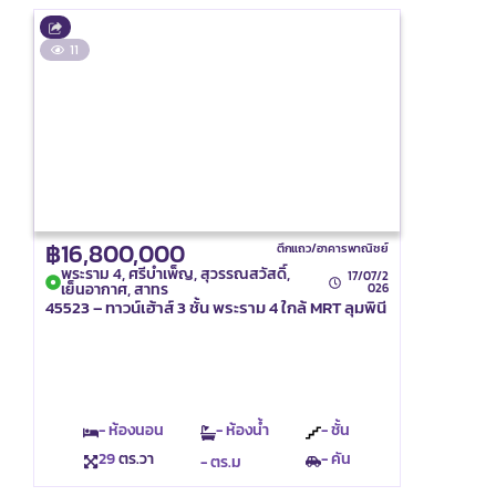
11
฿16,800,000
ตึกแถว/อาคารพาณิชย์
พระราม 4, ศรีบำเพ็ญ, สุวรรณสวัสดิ์,
17/07/2
เย็นอากาศ, สาทร
026
45523 – ทาวน์เฮ้าส์ 3 ชั้น พระราม 4 ใกล้ MRT ลุมพินี
- ห้องนอน
- ห้องน้ำ
- ชั้น
29
ตร.วา
- คัน
- ตร.ม