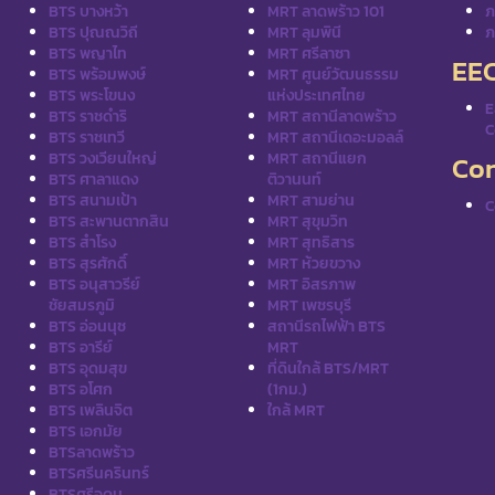
BTS บางหว้า
MRT ลาดพร้าว 101
ภ
BTS ปุณณวิถี
MRT ลุมพินี
ภ
BTS พญาไท
MRT ศรีลาซา
EE
BTS พร้อมพงษ์
MRT ศูนย์วัฒนธรรม
BTS พระโขนง
แห่งประเทศไทย
E
BTS ราชดำริ
MRT สถานีลาดพร้าว
C
BTS ราชเทวี
MRT สถานีเดอะมอลล์
BTS วงเวียนใหญ่
MRT สถานีแยก
Con
BTS ศาลาแดง
ติวานนท์
BTS สนามเป้า
MRT สามย่าน
C
BTS สะพานตากสิน
MRT สุขุมวิท
BTS สำโรง
MRT สุทธิสาร
BTS สุรศักดิ์
MRT ห้วยขวาง
BTS อนุสาวรีย์
MRT อิสรภาพ
ชัยสมรภูมิ
MRT เพชรบุรี
BTS อ่อนนุช
สถานีรถไฟฟ้า BTS
BTS อารีย์
MRT
BTS อุดมสุข
ที่ดินใกล้ BTS/MRT
BTS อโศก
(1กม.)
BTS เพลินจิต
ใกล้ MRT
BTS เอกมัย
BTSลาดพร้าว
BTSศรีนครินทร์
BTSศรีอุดม