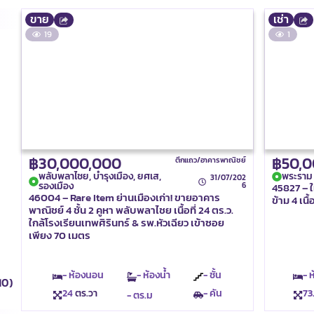
ขาย
เช่า
19
1
฿30,000,000
฿50,
ตึกแถว/อาคารพาณิชย์
พลับพลาไชย, บำรุงเมือง, ยศเส,
พระราม 2
31/07/202
รองเมือง
6
45827 – ใ
46004 – Rare Item ย่านเมืองเก่า! ขายอาคาร
ข้าม 4 เนื
พาณิชย์ 4 ชั้น 2 คูหา พลับพลาไชย เนื้อที่ 24 ตร.ว.
ใกล้โรงเรียนเทพศิรินทร์ & รพ.หัวเฉียว เข้าซอย
เพียง 70 เมตร
- ห้องนอน
- ห้องน้ำ
- ชั้น
- 
10)
24
ตร.วา
- คัน
73
- ตร.ม