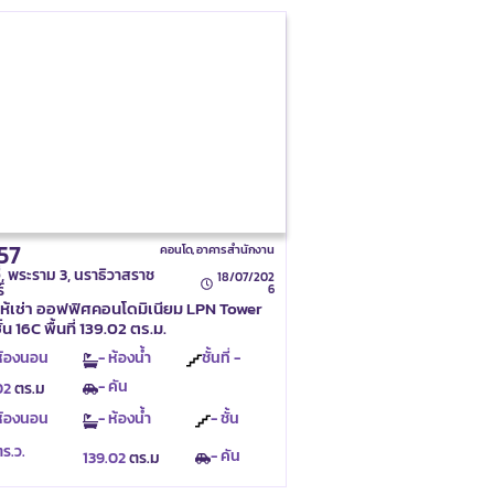
57
คอนโด
,
อาคารสำนักงาน
ี่, พระราม 3, นราธิวาสราช
18/07/202
์
6
ให้เช่า ออฟฟิศคอนโดมิเนียม LPN Tower
ชั้น 16C พื้นที่ 139.02 ตร.ม.
ห้องนอน
- ห้องน้ำ
ชั้นที่ -
- คัน
02
ตร.ม
ห้องนอน
- ห้องน้ำ
- ชั้น
ตร.ว.
- คัน
139.02
ตร.ม