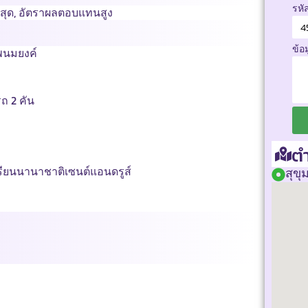
รหั
สุด
,
อัตราผลตอบแทนสูง
ข้อ
ดีพนมยงค์
รถ 2 คัน
ตำ
เรียนนานาชาติเซนต์แอนดรูส์
สุขุ