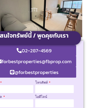
สนใจทรัพย์นี้ / พูดคุยกับเรา
02-287-4569
forbestproperties@fbprop.com
@forbestproperties
โทรศัพท์
มล
ไอดีไลน์