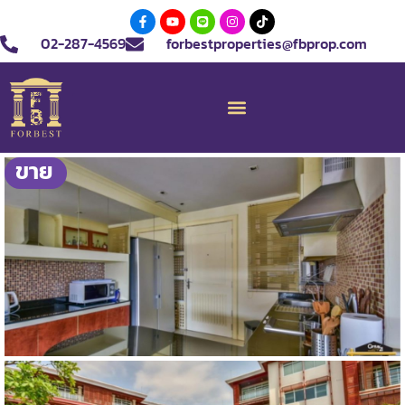
02-287-4569
forbestproperties@fbprop.com
ขาย