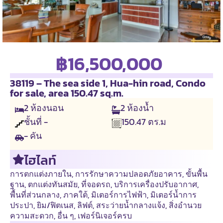
฿16,500,000
38119 – The sea side 1, Hua-hin road, Condo
for sale, area 150.47 sq.m.
2
ห้องนอน
2
ห้องน้ำ
ชั้นที่ -
150.47
ตร.ม
- คัน
ไฮไลท์
การตกแต่งภายใน
,
การรักษาความปลอดภัยอาคาร
,
ขั้นพื้น
ฐาน
,
ตกแต่งทันสมัย
,
ที่จอดรถ
,
บริการเครื่องปรับอากาศ
,
พื้นที่ส่วนกลาง
,
ภาคใต้
,
มิเตอร์การไฟฟ้า
,
มิเตอร์น้ำการ
ประปา
,
ยิม/ฟิตเนส
,
ลิฟต์
,
สระว่ายน้ำกลางแจ้ง
,
สิ่งอำนวย
ความสะดวก
,
อื่น ๆ
,
เฟอร์นิเจอร์ครบ