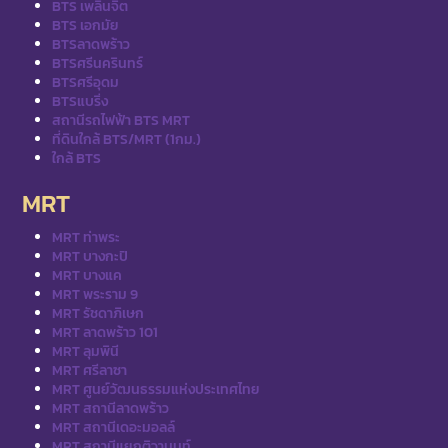
BTS เพลินจิต
BTS เอกมัย
BTSลาดพร้าว
BTSศรีนครินทร์
BTSศรีอุดม
BTSแบริ่ง
สถานีรถไฟฟ้า BTS MRT
ที่ดินใกล้ BTS/MRT (1กม.)
ใกล้ BTS
MRT
MRT ท่าพระ
MRT บางกะปิ
MRT บางแค
MRT พระราม 9
MRT รัชดาภิเษก
MRT ลาดพร้าว 101
MRT ลุมพินี
MRT ศรีลาซา
MRT ศูนย์วัฒนธรรมแห่งประเทศไทย
MRT สถานีลาดพร้าว
MRT สถานีเดอะมอลล์
MRT สถานีแยกติวานนท์