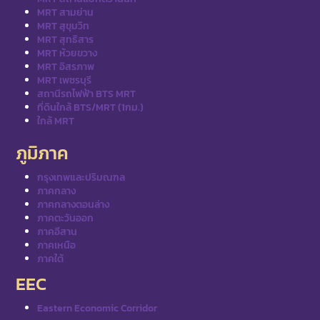
MRT สามย่าน
MRT สุขุมวิท
MRT สุทธิสาร
MRT ห้วยขวาง
MRT อิสรภาพ
MRT เพชรบุรี
สถานีรถไฟฟ้า BTS MRT
ที่ดินใกล้ BTS/MRT (1กม.)
ใกล้ MRT
ภูมิภาค
กรุงเทพและปริมณฑล
ภาคกลาง
ภาคกลางตอนล่าง
ภาคตะวันออก
ภาคอีสาน
ภาคเหนือ
ภาคใต้
EEC
Eastern Economic Corridor