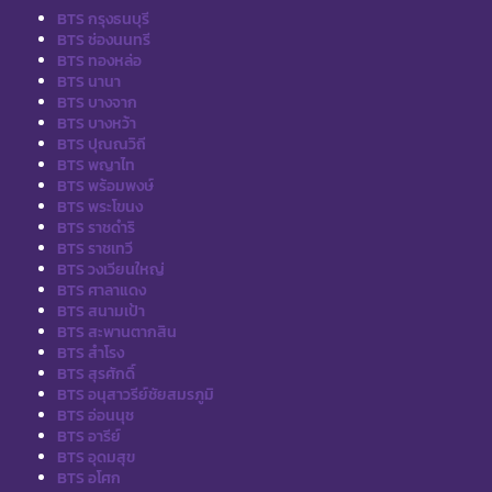
BTS กรุงธนบุรี
BTS ช่องนนทรี
BTS ทองหล่อ
BTS นานา
BTS บางจาก
BTS บางหว้า
BTS ปุณณวิถี
BTS พญาไท
BTS พร้อมพงษ์
BTS พระโขนง
BTS ราชดำริ
BTS ราชเทวี
BTS วงเวียนใหญ่
BTS ศาลาแดง
BTS สนามเป้า
BTS สะพานตากสิน
BTS สำโรง
BTS สุรศักดิ์
BTS อนุสาวรีย์ชัยสมรภูมิ
BTS อ่อนนุช
BTS อารีย์
BTS อุดมสุข
BTS อโศก