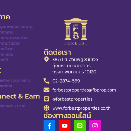
ิภาค
รุงเทพและปริมณฑล
าคกลาง
าคกลางตอนล่าง
าคตะวันออก
าคอีสาน
ติดต่อเรา
าคเหนือ
387/1 ซ. สวนพลู 8 แขวง
าคใต้
ทุ่งมหาเมฆ เขตสาทร
C
กรุงเทพมหานคร 10120
02-2874-569
astern Economic
orridor
forbestproperties@fbprop.com
nect & Earn
@forbestproperties
onnect & Earn
www.forbestproperties.co.th
ช่องทางออนไลน์