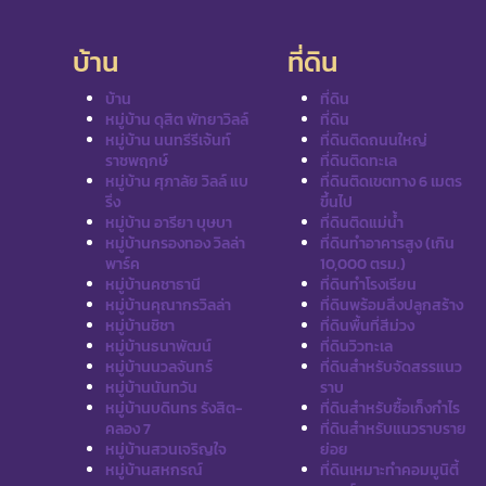
บ้าน
ที่ดิน
บ้าน
ที่ดิน
หมู่บ้าน ดุสิต พัทยาวิลล์
ที่ดิน
หมู่บ้าน นนทรีรีเจ้นท์
ที่ดินติดถนนใหญ่
ราชพฤกษ์
ที่ดินติดทะเล
หมู่บ้าน ศุภาลัย วิลล์ แบ
ที่ดินติดเขตทาง 6 เมตร
ริ่ง
ขึ้นไป
หมู่บ้าน อารียา บุษบา
ที่ดินติดแม่น้ำ
หมู่บ้านกรองทอง วิลล่า
ที่ดินทำอาคารสูง (เกิน
พาร์ค
10,000 ตรม.)
หมู่บ้านคชาธานี
ที่ดินทำโรงเรียน
หมู่บ้านคุณากรวิลล่า
ที่ดินพร้อมสิ่งปลูกสร้าง
หมู่บ้านชิชา
ที่ดินพื้นที่สีม่วง
หมู่บ้านธนาพัฒน์
ที่ดินวิวทะเล
หมู่บ้านนวลจันทร์
ที่ดินสำหรับจัดสรรแนว
หมู่บ้านนันทวัน
ราบ
หมู่บ้านบดินทร รังสิต-
ที่ดินสำหรับซื้อเก็งกำไร
คลอง 7
ที่ดินสำหรับแนวราบราย
หมู่บ้านสวนเจริญใจ
ย่อย
หมู่บ้านสหกรณ์
ที่ดินเหมาะทำคอมมูนิตี้