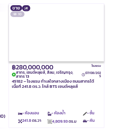
ขาย
10
฿280,000,000
โรงแรม
สาทร, เซนต์หลุยส์, สีลม, เจริญกรุง,
07/08/202
สาทร 13
5
45182 – โรงแรม ทำเลใจกลางเมือง ถนนสาทรใต้
เนื้อที่ 241.8 ตร.ว. ใกล้ BTS เซนต์หลุยส์
- ห้องนอน
- ห้องน้ำ
- ชั้น
10)
241.8
ตร.วา
- คัน
4,809.93
ตร.ม