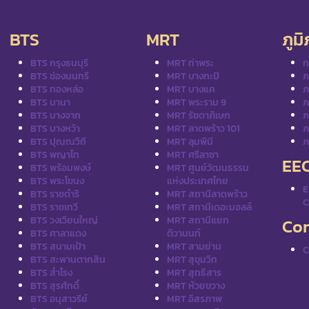
BTS
MRT
ภูม
BTS กรุงธนบุรี
MRT ท่าพระ
ก
BTS ช่องนนทรี
MRT บางกะปิ
ภ
BTS ทองหล่อ
MRT บางแค
ภ
BTS นานา
MRT พระราม 9
ภ
BTS บางจาก
MRT รัชดาภิเษก
ภ
BTS บางหว้า
MRT ลาดพร้าว 101
ภ
BTS ปุณณวิถี
MRT ลุมพินี
ภ
BTS พญาไท
MRT ศรีลาซา
EE
BTS พร้อมพงษ์
MRT ศูนย์วัฒนธรรม
BTS พระโขนง
แห่งประเทศไทย
E
BTS ราชดำริ
MRT สถานีลาดพร้าว
C
BTS ราชเทวี
MRT สถานีเดอะมอลล์
BTS วงเวียนใหญ่
MRT สถานีแยก
Con
BTS ศาลาแดง
ติวานนท์
BTS สนามเป้า
MRT สามย่าน
C
BTS สะพานตากสิน
MRT สุขุมวิท
BTS สำโรง
MRT สุทธิสาร
BTS สุรศักดิ์
MRT ห้วยขวาง
BTS อนุสาวรีย์
MRT อิสรภาพ