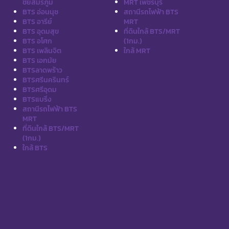
ชัยสมรภูมิ
MRT เพชรบุรี
BTS อ่อนนุช
สถานีรถไฟฟ้า BTS
BTS อารีย์
MRT
BTS อุดมสุข
ที่ดินใกล้ BTS/MRT
BTS อโศก
(1กม.)
BTS เพลินจิต
ใกล้ MRT
BTS เอกมัย
BTSลาดพร้าว
BTSศรีนครินทร์
BTSศรีอุดม
BTSแบริ่ง
สถานีรถไฟฟ้า BTS
MRT
ที่ดินใกล้ BTS/MRT
(1กม.)
ใกล้ BTS