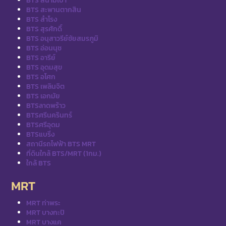
BTS สนามเป้า
BTS สะพานตากสิน
BTS สำโรง
BTS สุรศักดิ์
BTS อนุสาวรีย์ชัยสมรภูมิ
BTS อ่อนนุช
BTS อารีย์
BTS อุดมสุข
BTS อโศก
BTS เพลินจิต
BTS เอกมัย
BTSลาดพร้าว
BTSศรีนครินทร์
BTSศรีอุดม
BTSแบริ่ง
สถานีรถไฟฟ้า BTS MRT
ที่ดินใกล้ BTS/MRT (1กม.)
ใกล้ BTS
MRT
MRT ท่าพระ
MRT บางกะปิ
MRT บางแค