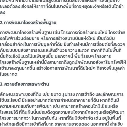
กลับกัน หากอัตราดอกเบี้ยสูงขึ้นการตัดสินใจซื้อหรือการลงทุนอาจ
ชะลอตัวลง ส่งผลให้ราคาที่ดินในบางพื้นที่อาจหยุดชะงักหรือเติบโตช้า
ลง
2. การพัฒนาโครงสร้างพื้นฐาน
การพัฒนาโครงสร้างพื้นฐาน เช่น โครงการก่อสร้างถนนใหม่ โครงข่าย
รถไฟฟ้าส่วนต่อขยาย หรือการสร้างสนามบินแห่งใหม่ เป็นตัวขับ
เคลื่อนสำคัญในการเพิ่มมูลค่าที่ดิน ยิ่งทำเลไหนมีการเชื่อมต่อที่สะดวก
กับระบบขนส่งสาธารณะและสิ่งอำนวยความสะดวก ราคาที่ดินในพื้นที่
นั้นก็จะยิ่งมีแนวโน้มเพิ่มสูงขึ้น นอกจากนี้ พื้นที่รอบๆ โครงการ
โครงสร้างพื้นฐานเหล่านี้ยังสามารถดึงดูดนักพัฒนาอสังหาริมทรัพย์ให้
เข้ามาลงทุนมากขึ้น สร้างโอกาสการพัฒนาที่ดินใหม่ๆ ที่อาจเพิ่มมูลค่า
ในอนาคต
3. ความต้องการเฉพาะด้าน
ลักษณะเฉพาะของที่ดิน เช่น ขนาด รูปทรง การเข้าถึง และลักษณะการ
ใช้ประโยชน์ มีผลอย่างมากต่อการกำหนดราคาขายที่ดิน หากที่ดินมี
ความเหมาะสมกับการพัฒนา เช่น สามารถสร้างคอนโดมิเนียมหรือ
โรงแรมได้ ที่ดินผืนนั้นย่อมดึงดูดความสนใจจากนักลงทุนหรือผู้พัฒนา
โครงการมากกว่า ในทางกลับกัน หากที่ดินมีข้อจำกัด เช่น อยู่ในพื้นที่
ห่างไกลหรือมีการเข้าถึงที่ยาก ราคาขายอาจลดลง นอกจากนี้ สำหรับ