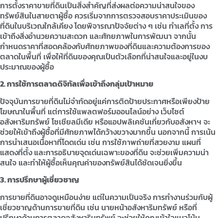
การตั้งราคาขายที่ดินเป็นสิ่งสำคัญที่ส่งผลต่อความน่าสนใจของ
ทรัพย์สินในสายตาผู้ซื้อ ควรเริ่มจากการตรวจสอบราคาประเมินของ
ที่ดินในบริเวณใกล้เคียง โดยพิจารณาปัจจัยต่าง ๆ เช่น ทำเลที่ตั้ง การ
เข้าถึงสิ่งอำนวยความสะดวก และศักยภาพในการพัฒนา จากนั้น
กำหนดราคาที่สอดคล้องกับศักยภาพของที่ดินและความต้องการของ
ตลาดในพื้นที่ เพื่อให้ที่ดินของคุณเป็นตัวเลือกที่น่าสนใจและอยู่ในงบ
ประมาณของผู้ซื้อ
2. การใช้การตลาดดิจิทัลเพื่อเข้าถึงกลุ่มเป้าหมาย
ปัจจุบันการขายที่ดินไม่จำกัดอยู่แค่การติดป้ายประกาศหรือเพียงป้าย
โฆษณาในพื้นที่ แต่การใช้แพลตฟอร์มออนไลน์อย่าง เว็บไซต์
อสังหาริมทรัพย์ โซเชียลมีเดีย หรือแอปพลิเคชันเกี่ยวกับอสังหาฯ จะ
ช่วยให้เข้าถึงผู้ซื้อที่มีศักยภาพได้กว้างขวางมากขึ้น นอกจากนี้ การเน้น
การนำเสนอเนื้อหาที่โดดเด่น เช่น การใช้ภาพถ่ายที่สวยงาม แผนที่
แสดงที่ตั้ง และการอธิบายจุดเด่นเฉพาะของที่ดิน จะช่วยเพิ่มความน่า
สนใจ และทำให้ผู้ซื้อเห็นคุณค่าของทรัพย์สินได้ชัดเจนยิ่งขึ้น
3. การปรึกษาผู้เชี่ยวชาญ
การขายที่ดินอาจดูเหมือนง่าย แต่ในความเป็นจริง การทำงานร่วมกับผู้
เชี่ยวชาญด้านการขายที่ดิน เช่น นายหน้าอสังหาริมทรัพย์ หรือที่
ปรึกษาด้านการตลาดอสังหาริมทรัพย์ จะช่วยให้คุณเข้าใจแนวโน้ม