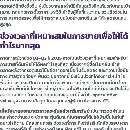
ตลาดได้ลึกซึ้งยิ่งขึ้น ผู้เชี่ยวชาญเหล่านี้มีข้อมูลเชิงลึกเกี่ยวกับกลุ่มเป้า
หมาย กลยุทธ์การตั้งราคา และวิธีเข้าถึงผู้ซื้อที่เหมาะสม รวมถึงช่วยใน
การเจรจาต่อรองเพื่อให้การขายเป็นไปอย่างราบรื่นและได้ผลตอบแทน
สูงสุด
ช่วงเวลาที่เหมาะสมในการขายเพื่อให้ได้
กำไรมากสุด
คาดการณ์ว่า
ช่วง Q2–Q3 ปี 2025
อาจเป็นช่วงเวลาที่เหมาะสมสำหรับ
การขายที่ดินเพื่อให้ได้ผลกำไรสูงที่สุด เนื่องจากผู้ซื้อเริ่มกลับเข้าสู่
ตลาดหลังจากรอดูแนวโน้มอัตราดอกเบี้ยที่ปรับลดลง และความเชื่อมั่น
ทางเศรษฐกิจค่อยๆ ฟื้นตัว นอกจากนี้ ยังเป็นช่วงที่โครงการใหม่ๆ ใน
พื้นที่ต่างๆ เริ่มเปิดตัวมากขึ้น ซึ่งเพิ่มความต้องการในตลาดที่ดิน โดย
เฉพาะในพื้นที่ที่มีโครงการใหญ่ เช่น รถไฟฟ้าสายใหม่ที่กำลังจะเปิดใช้ใน
อนาคตอันใกล้ ในช่วงนี้ ที่ดินยังคงมีมูลค่าเก็งกำไร speculative
value สูง สามารถดึงดูดนักลงทุนและผู้พัฒนาโครงการได้ดี
เมื่อรัฐบาลออกมาตรการกระตุ้นอสังหาริมทรัพย์
เช่น การลดค่าโอน
และค่าจดจำนอง จะช่วยกระตุ้นดีมานด์ในตลาดที่ดินให้เพิ่มขึ้นในทันที
อย่างไรก็ตาม นักลงทุนควรระวังช่วงที่การเก็งกำไรเริ่มใกล้จบรอบ หาก
พบว่าราคาที่ดินขึ้นอย่างรวดเร็วและผิดปกติในระยะเวลาอันสั้น ควรรีบ