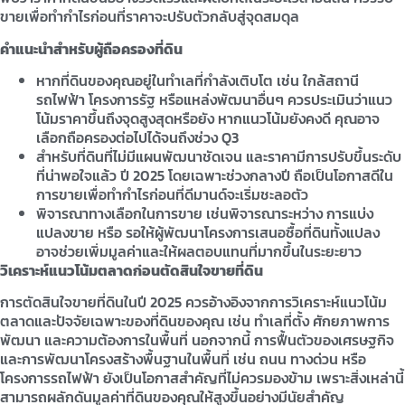
ขายเพื่อทำกำไรก่อนที่ราคาจะปรับตัวกลับสู่จุดสมดุล
คำแนะนำสำหรับผู้ถือครองที่ดิน
หากที่ดินของคุณอยู่ในทำเลที่กำลังเติบโต เช่น ใกล้สถานี
รถไฟฟ้า โครงการรัฐ หรือแหล่งพัฒนาอื่นๆ ควรประเมินว่าแนว
โน้มราคาขึ้นถึงจุดสูงสุดหรือยัง หากแนวโน้มยังคงดี คุณอาจ
เลือกถือครองต่อไปได้จนถึงช่วง Q3
สำหรับที่ดินที่ไม่มีแผนพัฒนาชัดเจน และราคามีการปรับขึ้นระดับ
ที่น่าพอใจแล้ว ปี 2025 โดยเฉพาะช่วงกลางปี ถือเป็นโอกาสดีใน
การขายเพื่อทำกำไรก่อนที่ดีมานด์จะเริ่มชะลอตัว
พิจารณาทางเลือกในการขาย เช่นพิจารณาระหว่าง การแบ่ง
แปลงขาย หรือ รอให้ผู้พัฒนาโครงการเสนอซื้อที่ดินทั้งแปลง
อาจช่วยเพิ่มมูลค่าและให้ผลตอบแทนที่มากขึ้นในระยะยาว
วิเคราะห์แนวโน้มตลาดก่อนตัดสินใจขายที่ดิน
การตัดสินใจขายที่ดินในปี 2025 ควรอ้างอิงจากการวิเคราะห์แนวโน้ม
ตลาดและปัจจัยเฉพาะของที่ดินของคุณ เช่น ทำเลที่ตั้ง ศักยภาพการ
พัฒนา และความต้องการในพื้นที่ นอกจากนี้ การฟื้นตัวของเศรษฐกิจ
และการพัฒนาโครงสร้างพื้นฐานในพื้นที่ เช่น ถนน ทางด่วน หรือ
โครงการรถไฟฟ้า ยังเป็นโอกาสสำคัญที่ไม่ควรมองข้าม เพราะสิ่งเหล่านี้
สามารถผลักดันมูลค่าที่ดินของคุณให้สูงขึ้นอย่างมีนัยสำคัญ