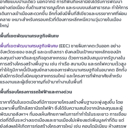
อาศัยแบบบ้านเดี่ยว นอกจากนี้ การที่พื้นที่เหล่านี้ยังได้รับการพัฒนา
อย่างต่อเนื่อง ทั้งด้านสาธารณูปโภค และระบบขนส่งสาธารณะ ทำให้การ
เดินทางเข้าเมืองสะดวกขึ้น อีกทั้งยังมีพื้นที่สีเขียวและบรรยากาศที่ผ่อน
คลาย เหมาะสำหรับครอบครัวที่ต้องการหลีกหนีความวุ่นวายในเมือง
ใหญ่
พื้นที่เขตพัฒนาเศรษฐกิจพิเศษ
พื้นที่เขตพัฒนาเศรษฐกิจพิเศษ
(EEC) ชายฝั่งภาคตะวันออก อย่าง
จังหวัดระยอง ชลบุรี และฉะเชิงเทรา ยังคงเป็นเป้าหมายหลักของนัก
ลงทุนต่างชาติและธุรกิจอุตสาหกรรม ด้วยการสนับสนุนจากรัฐบาลใน
การสร้างโครงสร้างพื้นฐาน เช่น ท่าเรือ สนามบิน และรถไฟความเร็วสูง
ทำให้ภูมิภาคนี้เป็นศูนย์กลางของการพัฒนาเศรษฐกิจในอนาคต อีกทั้ง
ยังมีการจัดตั้งนิคมอุตสาหกรรมใหม่ และโครงการที่พักอาศัยสำหรับ
แรงงานและผู้เชี่ยวชาญที่เข้ามาทำงานในพื้นที่
พื้นที่รอบโครงการรถไฟฟ้าและทางด่วน
ราคาที่ดินในเขตเมืองที่มีการขยายโครงสร้างพื้นฐานจะพุ่งสูงขึ้น โดย
เฉพาะพื้นที่ใกล้สถานีรถไฟฟ้า ซึ่งได้รับความสนใจจากนักลงทุนและผู้
พัฒนาอสังหาฯ ที่มองเห็นศักยภาพในการทำกำไรในระยะยาว การเชื่อม
ต่อที่ดีขึ้นระหว่างเขตเมืองและชานเมืองไม่เพียงแต่เพิ่มมูลค่าที่ดิน แต่
ยังส่งผลให้เกิดการก่อสร้างโครงการใหม่ เช่น คอนโดมิเนียม ห้างสรรพ