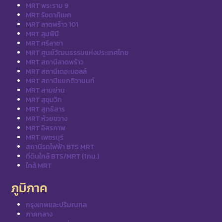
MRT พระราม 9
MRT รัชดาภิเษก
MRT ลาดพร้าว 101
MRT ลุมพินี
MRT ศรีลาซา
MRT ศูนย์วัฒนธรรมแห่งประเทศไทย
MRT สถานีลาดพร้าว
MRT สถานีเดอะมอลล์
MRT สถานีแยกติวานนท์
MRT สามย่าน
MRT สุขุมวิท
MRT สุทธิสาร
MRT ห้วยขวาง
MRT อิสรภาพ
MRT เพชรบุรี
สถานีรถไฟฟ้า BTS MRT
ที่ดินใกล้ BTS/MRT (1กม.)
ใกล้ MRT
ภูมิภาค
กรุงเทพและปริมณฑล
ภาคกลาง