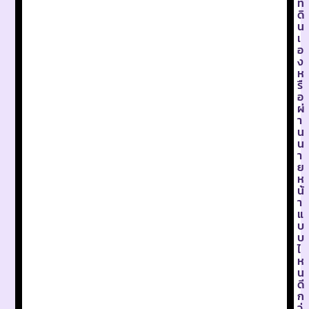
ที่
ดิ
น
เ
อ
ง
ห
รื
อ
ผ่
า
น
น
า
ย
ห
น้
า
แ
บ
บ
ไ
ห
น
ดี
ก
ว่