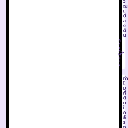
ว
ณ
เ
บื้
อ
ง
ต้
น
R
e
a
d
M
o
r
e
ทำ
ไ
ม
ที่
ดิ
น
ใ
ก
ล้
ร
ถ