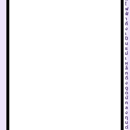
ไ
ฟ
ฟ้
า
ถึ
ง
เ
ป็
น
แ
ม่
เ
ห
ล็
ก
ดึ
ง
ดู
ด
นั
ก
ล
ง
ทุ
น
ต่