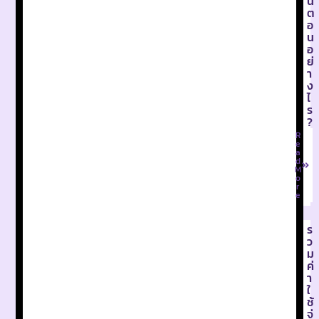
น
ต
อ
น
อ
ย่
า
ง
ไ
ร
?
R
e
a
d
M
o
r
e
ร
ว
ม
ค่
า
ใ
ช้
จ่