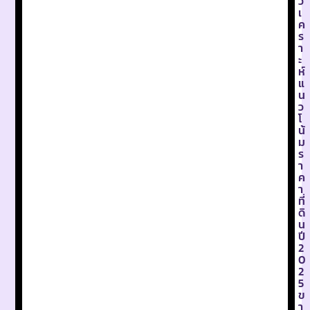
วิ
เ
ค
ร
า
ะ
ห์
แ
น
ว
โ
น้
ม
ร
า
ค
า
ที่
ดิ
น
ปี
2
0
2
5
ข
า