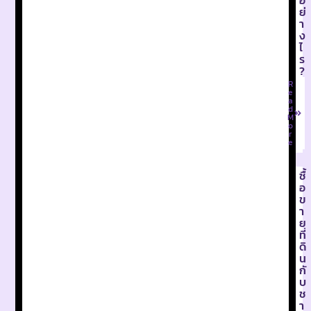
อ
ย่
า
ง
ไ
ร
?
R
e
a
d
M
o
r
e
ซื้
อ
ข
า
ย
ที่
ดิ
น
กั
บ
ช
า