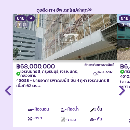
ดูอสังหาฯ อัพเดทใหม่ล่าสุด
ขาย
ขาย
25
3
฿68,000,000
฿6
ตึกแถว/อาคารพาณิชย์
เจริญนคร 8, กรุงธนบุรี, เจริญนคร,
ศรี
07/08/202
คลองสาน
6
46102
46083 – ขายอาคารพาณิชย์ 5 ชั้น 4 คูหา เจริญนคร 8
(ด่าน
เนื้อที่ 62 ตร.ว.
MRT 
- ห้องนอน
- ห้องน้ำ
5
ชั้น
- ตร.ว.
- คัน
- ตร.ม