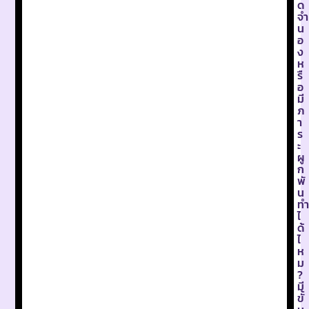
ด
จำ
น
อ
ง
ห
รื
อ
มี
ภ
า
ร
ะ
ผู
ก
พั
น
ทำ
ไ
ด้
ไ
ห
ม
?
มี
ขั้