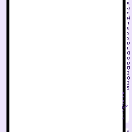
แ
ล
ะ
ค่
า
ธ
ร
ร
ม
เ
นี
ย
ม
ปี
2
0
2
5
R
e
a
d
M
o
r
e