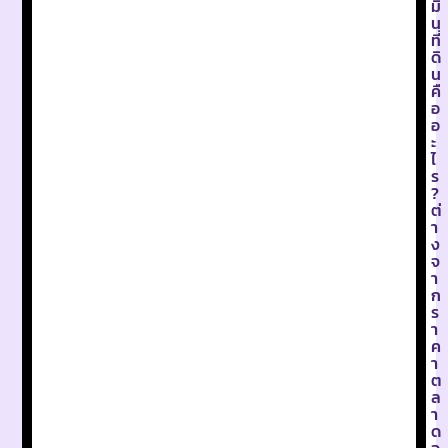
มิ
น
ที่
ดิ
น
คื
อ
อ
ะ
ไ
ร
?
ต่
า
ง
จ
า
ก
ร
า
ค
า
ต
ล
า
ด