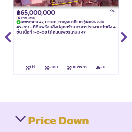
฿65,000,000
฿11
ที่ดิน
พหล
Price Down
เพชรเกษม 47, บางแค, กาญจนาภิเษก
41380
04/06/2026
45269 – ที่ดินพร้อมสิ่งปลูกสร้าง อาคารโรงงาน+โกดัง 4
พหลโย
ชั้น เนื้อที่ 1-0-08 ไร่ ถนนเพชรเกษม 47
1
ไร่
- งาน
08
ตร.วา
- ม.
Price Down