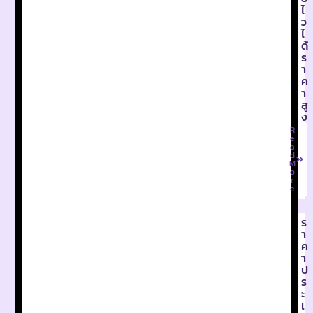
ไ
ว
ไ
ด้
ร
า
ค
า
สู
ง
R
e
a
d
M
o
r
e
ร
า
ค
า
ป
ร
ะ
เ