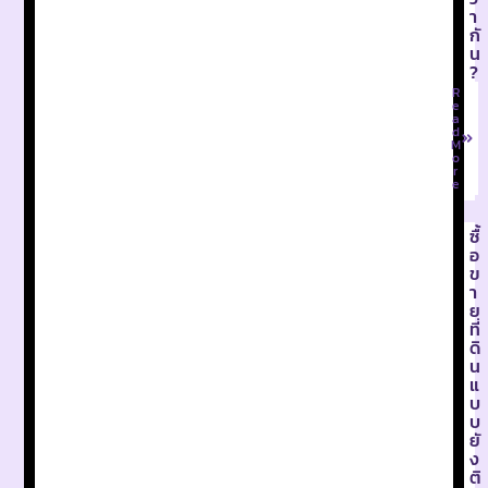
า
กั
น
?
R
e
a
d
M
o
r
e
ซื้
อ
ข
า
ย
ที่
ดิ
น
แ
บ
บ
ยั
ง
ติ