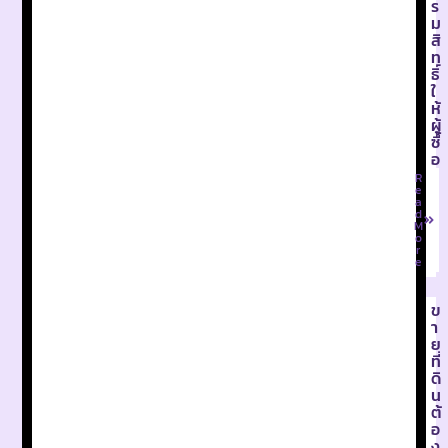
ร
ม
สิ
ท
ธิ์
ใ
ห้
ผู้
ซื้
อ
R
e
a
d
M
o
r
e
ข
า
ย
ที่
ดิ
น
ต้
อ
ง