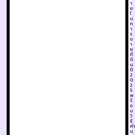
า
ย
ใ
น
ก
า
ร
ข
า
ย
ที่
ดิ
น
ปี
2
0
2
5
พ
ร้
อ
ม
วิ
ธี
คำ
น