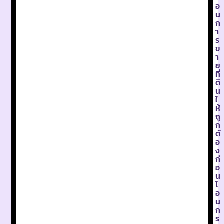
อ
น
ก
า
ร
ข
า
ย
ที่
ดิ
น
ใ
ห้
ถู
ก
ต้
อ
ง
ก่
อ
น
โ
อ
น
ก
ร