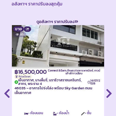
อสังหาฯ ราคาปรับลงสุดคุ้ม
ดูอสังหาฯ ราคาปรับลง
ขาย
ขาย
85
7
฿16,500,000
฿2
Connect & Earn
,
ตึกแถว/อาคารพาณิชย์
,
ทาวน์
เฮ้าส์/ทาวน์โฮม
Price Down
Pri
เย็นอากาศ, นางลิ้นจี่, นราธิวาสราชนครินทร์,
นรา
14/07/2
สาทร, พระราม 4
026
45947
46035 – อาคารโปร่งโล่ง พร้อม Sky Garden ถนน
ตร.ว.
เย็นอากาศ
เวอร
- ห้องนอน
- ห้องน้ำ
- ชั้น