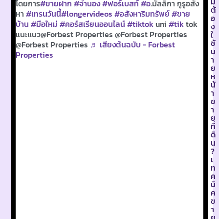
ม
โดยการ
#ขายฝาก
#จำนอง
#ฟอร์เบสท์
#อ
.มัลลิกา กูรูอสัง
ต้
หา
#เทรนวันนี้
#longervideos
#อสังหาริมทรัพย์
#ขาย
อ
บ้าน
#มือใหม่
#คอร์สเรียนออนไลน์
#tiktok
uni
#tik
tok
ง
แนะแนว@Forbest Properties @Forbest Properties
ใ
ช้
@Forbest Properties
♬ เสียงต้นฉบับ - Forbest
น
Properties
า
ย
ห
น้
า
ข
า
ย
ที่
ดิ
น
?
เ
ท
ค
นิ
ค
ข
า
ย