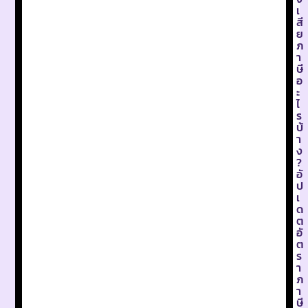
เ
สี
ย
ภ
า
ษี
อ
ะ
ไ
ร
บ้
า
ง
?
อั
ป
เ
ด
ต
อั
ต
ร
า
ภ
า
ษี