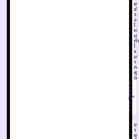
ย
ช่
ว
ง
ไ
ห
น
กำ
ไ
ร
ม
า
ก
สุ
ด
R
e
a
d
M
o
r
e
ข
า
ย