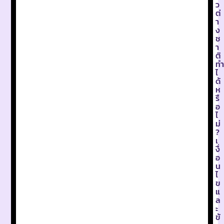
ว
ต่
า
ง
ช
า
ติ
ทำ
ไ
ด้
ห
รื
อ
ไ
ม่
?
เ
งื่
อ
น
ไ
ข
แ
ล
ะ
ข้