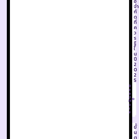
อ
จำ
กั
ด
ที่
ค
ว
ร
รู้
ใ
น
ปี
2
0
2
5
R
e
a
d
M
o
r
e
ขั้
น
ต