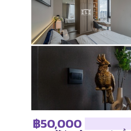
฿50,000