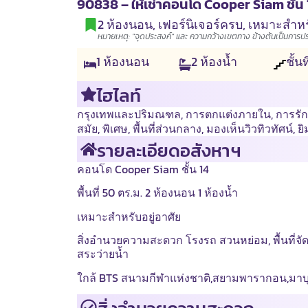
90838 – ให้เช่าคอนโด Cooper Siam ชั้น 14
2 ห้องนอน
,
เฟอร์นิเจอร์ครบ
,
เหมาะสำหรั
หมายเหตุ: "จุดประสงค์" และ ความกว้างเขตทาง ข้างต้นเป็นการประเ
1
ห้องนอน
2
ห้องน้ำ
ชั้นท
ไฮไลท์
กรุงเทพและปริมณฑล
,
การตกแต่งภายใน
,
การรั
สมัย
,
พิเศษ
,
พื้นที่ส่วนกลาง
,
มองเห็นวิวทิวทัศน์
,
ยิ
รายละเอียดอสังหาฯ
คอนโด Cooper Siam ชั้น 14
พื้นที่ 50 ตร.ม.
2 ห้องนอน 1 ห้องน้ำ
เหมาะสำหรับอยู่อาศัย
สิ่งอำนวยความสะดวก โรงรถ สวนหย่อม, พื้นที่จัด
สระว่ายน้ำ
ใกล้ BTS สนามกีฬาแห่งชาติ,สยามพารากอน,มาบ