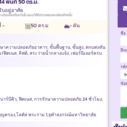
 พื้นที่ 50 ตร.ม.
บอยู่อาศัย
มินเบื้องต้นเท่านั้น แนะนำให้ตรวจสอบละเอียดอีกครั้ง
ี่ -
- คัน
50
ตร.ม
ชื่อ
กษาความปลอดภัยอาคาร
,
ขั้นพื้นฐาน
,
ขั้นสูง
,
ตกแต่งทัน
อีเ
ม/ฟิตเนส
,
ลิฟต์
,
สระว่ายน้ำกลางแจ้ง
,
เฟอร์นิเจอร์ครบ
รหั
ข้อ
บาร์บีคิว, ฟิตเนส, การรักษาความปลอดภัย 24 ชั่วโมง,
ุญครอง,โลตัส พระราม 1,จุฬาลงกรณ์มหาวิทยาลัย