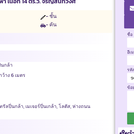
 เนื้อที่ 14 ตร.ว. จรัญสนิทวงศ์
- ชั้น
- คัน
ชื่อ
อีเ
่นกล้า
รหั
นกว้าง 6 เมตร
ข้อ
ทรัลปิ่นกล้า, เมเจอร์ปิ่นเกล้า, โลตัส, ห่างถนน
ตำ