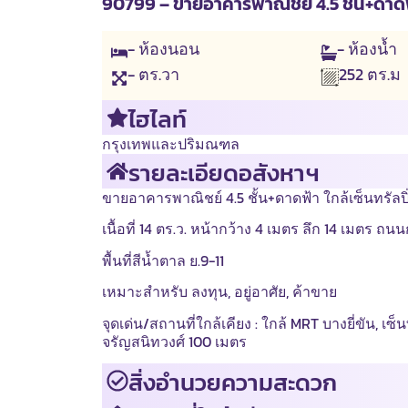
90799 – ขายอาคารพาณิชย์ 4.5 ชั้น+ดาดฟ้า
- ห้องนอน
- ห้องน้ำ
- ตร.วา
252
ตร.ม
ไฮไลท์
กรุงเทพและปริมณฑล
รายละเอียดอสังหาฯ
ขายอาคารพาณิชย์ 4.5 ชั้น+ดาดฟ้า ใกล้เซ็นทรัลปิ
เนื้อที่ 14 ตร.ว. หน้ากว้าง 4 เมตร ลึก 14 เมตร ถน
พื้นที่สีน้ำตาล ย.9-11
เหมาะสำหรับ ลงทุน, อยู่อาศัย, ค้าขาย
จุดเด่น/สถานที่ใกล้เคียง : ใกล้ MRT บางยี่ขัน, เซ็น
จรัญสนิทวงศ์ 100 เมตร
สิ่งอำนวยความสะดวก