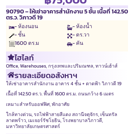
90790 – ให้เช่าอาคารสำนักงาน 5 ชั้น เนื้อที่ 142.50
ตร.ว. วิภาวดี 19
- ห้องนอน
- ห้องน้ำ
- ชั้น
- ตร.วา
- คัน
1600
ตร.ม
ไฮไลท์
Office
,
Warehouses
,
กรุงเทพและปริมณฑล
,
ทาวน์เฮ้าส์
รายละเอียดอสังหาฯ
ให้เช่าอาคารสำนักงาน อาคาร 4 ชั้น + ดาดฟ้า วิภาวดี 19
เนื้อที่ 142.50 ตร.ว. พื้นที่ 1600 ตร.ม. ถนนกว้าง 6 เมตร
เหมาะสำหรับออฟฟิศ, พักอาศัย
ใกล้ทางด่วน, รถไฟฟ้าสายสีแดง สถานีจตุจักร, เซ็นทรัล
ลาดพร้าว, เมเจอร์รัชโยธิน, โรงพยาบาลวิภาวดี,
มหาวิทยาลัยเกษตรศาสตร์