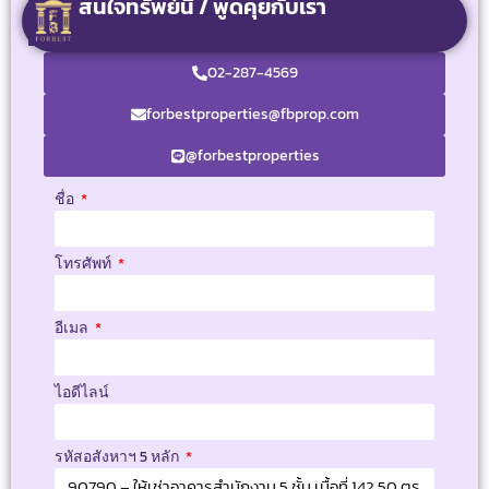
สนใจทรัพย์นี้ / พูดคุยกับเรา
02-287-4569
forbestproperties@fbprop.com
@forbestproperties
ชื่อ
โทรศัพท์
อีเมล
ไอดีไลน์
รหัสอสังหาฯ 5 หลัก