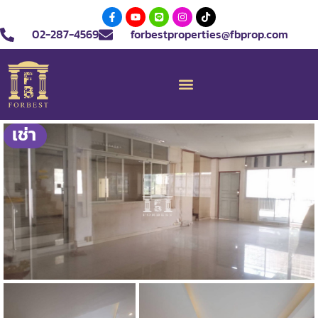
02-287-4569
forbestproperties@fbprop.com
เช่า