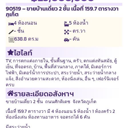
90519 – ขายบ้านเดี่ยว 2 ชั้น เนื้อที่ 159.7 ตารางวา
ภูเก็ต
4
ห้องนอน
5
ห้องน้ำ
- ชั้น
- ตร.วา
- คัน
638.8
ตร.ม
ไฮไลท์
TV
,
การตกแต่งภายใน
,
ขั้นพื้นฐาน
,
ครัว
,
ตกแต่งทันสมัย
,
ตู้
เย็น
,
ที่จอดรถ
,
บ้าน
,
พื้นที่ส่วนกลาง
,
ภาคใต้
,
มิเตอร์การ
ไฟฟ้า
,
มิเตอร์น้ำการประปา
,
สระว่ายน้ำ
,
สระว่ายน้ำกลาง
แจ้ง
,
สิ่งอำนวยความสะดวก
,
ห้องนั่งเล่น
,
อื่น ๆ
,
เฟอร์นิเจอร์
ครบ
รายละเอียดอสังหาฯ
ขายบ้านเดี่ยว 2 ชั้น ถนนศักดิเดช จังหวัดภูเก็ต
เนื้อที่ 159.7 ตารางวา มี 4 ห้องนอน 5 ห้องน้ำ 1 ห้องครัว 2
ห้องนั่งเล่น ห้องทานอาหาร จอดรถได้ 6 คัน
มีสระว่ายน้ำ