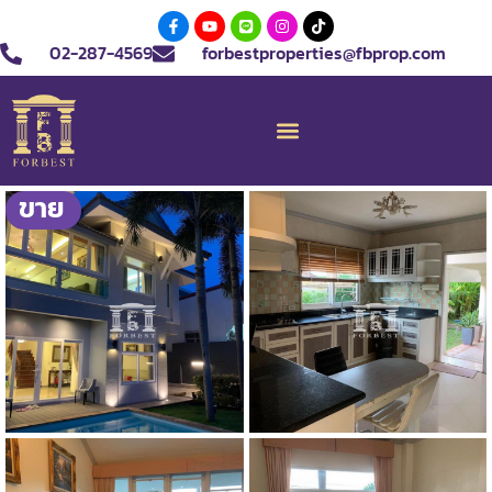
02-287-4569
forbestproperties@fbprop.com
ขาย