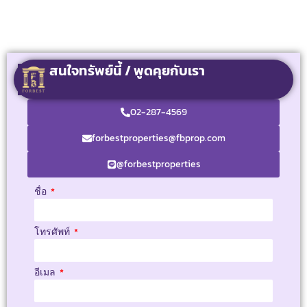
สนใจทรัพย์นี้ / พูดคุยกับเรา
02-287-4569
forbestproperties@fbprop.com
@forbestproperties
ชื่อ
โทรศัพท์
อีเมล