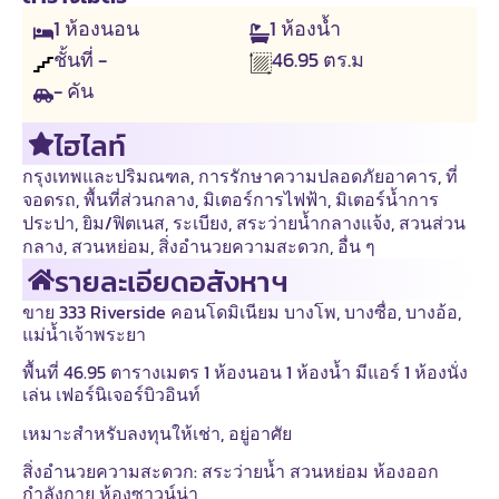
1
ห้องนอน
1
ห้องน้ำ
ชั้นที่ -
46.95
ตร.ม
- คัน
ไฮไลท์
กรุงเทพและปริมณฑล
,
การรักษาความปลอดภัยอาคาร
,
ที่
จอดรถ
,
พื้นที่ส่วนกลาง
,
มิเตอร์การไฟฟ้า
,
มิเตอร์น้ำการ
ประปา
,
ยิม/ฟิตเนส
,
ระเบียง
,
สระว่ายน้ำกลางแจ้ง
,
สวนส่วน
กลาง
,
สวนหย่อม
,
สิ่งอำนวยความสะดวก
,
อื่น ๆ
รายละเอียดอสังหาฯ
ขาย 333 Riverside คอนโดมิเนียม บางโพ, บางซื่อ, บางอ้อ,
แม่น้ำเจ้าพระยา
พื้นที่ 46.95 ตารางเมตร 1 ห้องนอน 1 ห้องน้ำ มีแอร์ 1 ห้องนั่ง
เล่น เฟอร์นิเจอร์บิวอินท์
เหมาะสำหรับลงทุนให้เช่า, อยู่อาศัย
สิ่งอำนวยความสะดวก: สระว่ายน้ำ สวนหย่อม ห้องออก
กำลังกาย ห้องซาวน์น่า