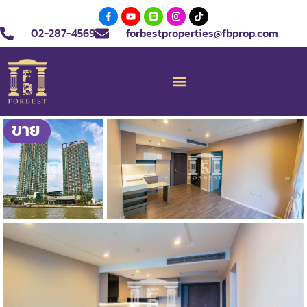
02-287-4569
forbestproperties@fbprop.com
ขาย