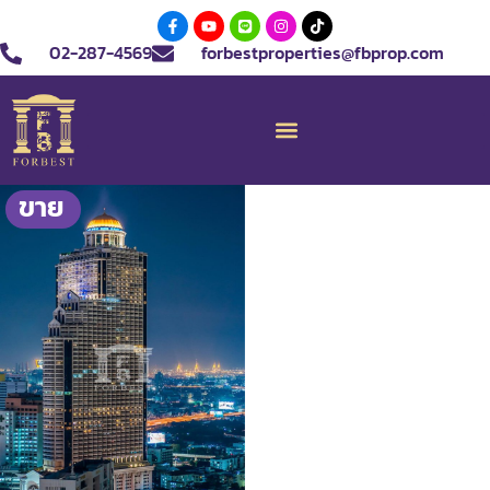
02-287-4569
forbestproperties@fbprop.com
ขาย