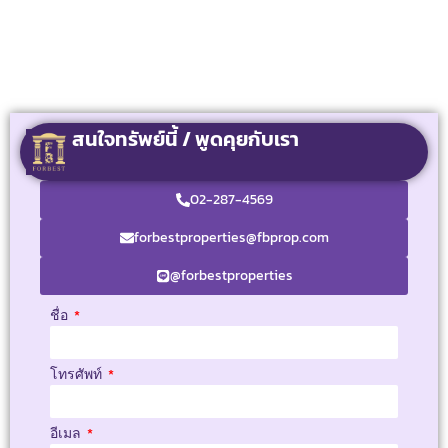
สนใจทรัพย์นี้ / พูดคุยกับเรา
02-287-4569
forbestproperties@fbprop.com
@forbestproperties
ชื่อ
โทรศัพท์
อีเมล