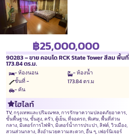
฿25,000,000
90283 – ขาย คอนโด RCK State Tower สีลม พื้นที่
173.84 ตร.ม.
- ห้องนอน
- ห้องน้ำ
ชั้นที่ -
173.84
ตร.ม
- คัน
ไฮไลท์
TV
,
กรุงเทพและปริมณฑล
,
การรักษาความปลอดภัยอาคาร
,
ขั้นพื้นฐาน
,
ขั้นสูง
,
ครัว
,
ตู้เย็น
,
ที่จอดรถ
,
พิเศษ
,
พื้นที่ส่วน
กลาง
,
มิเตอร์การไฟฟ้า
,
มิเตอร์น้ำการประปา
,
ลิฟต์
,
วิวเมือง
,
สวนส่วนกลาง
,
สิ่งอำนวยความสะดวก
,
อื่น ๆ
,
เฟอร์นิเจอร์