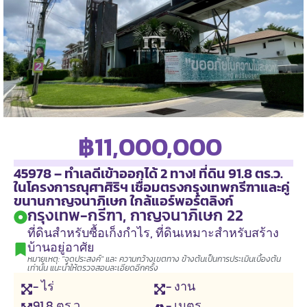
฿11,000,000
45978 – ทำเลดีเข้าออกได้ 2 ทาง! ที่ดิน 91.8 ตร.ว.
ในโครงการณุศาศิริฯ เชื่อมตรงกรุงเทพกรีฑาและคู่
ขนานกาญจนาภิเษก ใกล้แอร์พอร์ตลิงก์
กรุงเทพ-กรีฑา, กาญจนาภิเษก 22
ที่ดินสำหรับซื้อเก็งกำไร
,
ที่ดินเหมาะสำหรับสร้าง
บ้านอยู่อาศัย
หมายเหตุ: "จุดประสงค์" และ ความกว้างเขตทาง ข้างต้นเป็นการประเมินเบื้องต้น
เท่านั้น แนะนำให้ตรวจสอบละเอียดอีกครั้ง
- ไร่
- งาน
91.8
ตร.ว
- เมตร