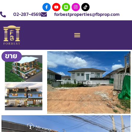
02-287-4569
forbestproperties@fbprop.com
ขาย