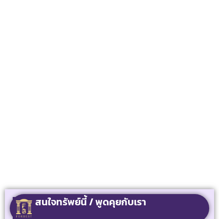
สนใจทรัพย์นี้ / พูดคุยกับเรา