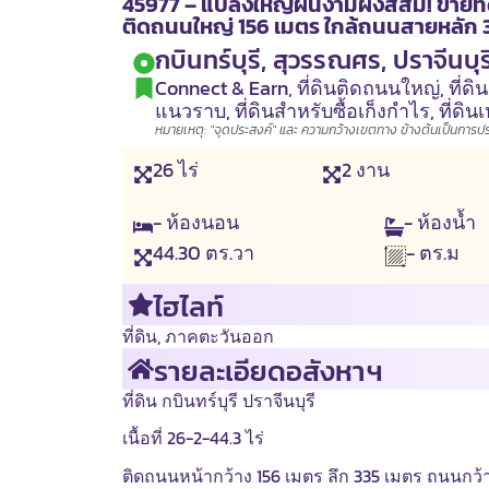
45977 – แปลงใหญ่ผืนงามผังสีส้ม! ขายที่ดิ
ติดถนนใหญ่ 156 เมตร ใกล้ถนนสายหลัก
กบินทร์บุรี, สุวรรณศร, ปราจีนบุร
Connect & Earn
,
ที่ดินติดถนนใหญ่
,
ที่ด
แนวราบ
,
ที่ดินสำหรับซื้อเก็งกำไร
,
ที่ดิ
หมายเหตุ: "จุดประสงค์" และ ความกว้างเขตทาง ข้างต้นเป็นการประเ
26
ไร่
2
งาน
- ห้องนอน
- ห้องน้ำ
44.30
ตร.วา
- ตร.ม
ไฮไลท์
ที่ดิน
,
ภาคตะวันออก
รายละเอียดอสังหาฯ
ที่ดิน กบินทร์บุรี ปราจีนบุรี
เนื้อที่ 26-2-44.3 ไร่
ติดถนนหน้ากว้าง 156 เมตร ลึก 335 เมตร ถนนกว้