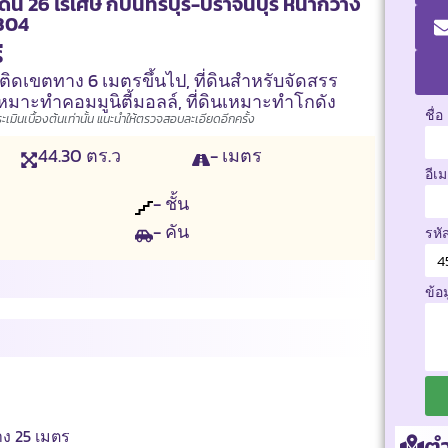
น 26 ไร่เศษ กบินทร์บุรี-ปราจีนบุรี หน้ากว้าง
 304
ี
ินติดเขตทาง 6 เมตรขึ้นไป
,
ที่ดินสำหรับจัดสรร
นเหมาะทำคอมมูนิตี้มอลล์
,
ที่ดินเหมาะทำโกดัง
ชื่อ
มินเบื้องต้นเท่านั้น แนะนำให้ตรวจสอบละเอียดอีกครั้ง
44.30
ตร.ว
- เมตร
อีเ
- ชั้น
- คัน
รหั
ข้อ
าง 25 เมตร
ตำ