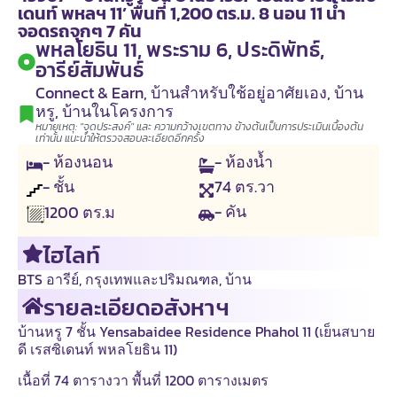
เดนท์ พหลฯ 11’ พื้นที่ 1,200 ตร.ม. 8 นอน 11 น้ำ
จอดรถจุกๆ 7 คัน
พหลโยธิน 11, พระราม 6, ประดิพัทธ์,
อารีย์สัมพันธ์
Connect & Earn
,
บ้านสำหรับใช้อยู่อาศัยเอง
,
บ้าน
หรู
,
บ้านในโครงการ
หมายเหตุ: "จุดประสงค์" และ ความกว้างเขตทาง ข้างต้นเป็นการประเมินเบื้องต้น
เท่านั้น แนะนำให้ตรวจสอบละเอียดอีกครั้ง
- ห้องนอน
- ห้องน้ำ
- ชั้น
74
ตร.วา
- คัน
1200
ตร.ม
ไฮไลท์
BTS อารีย์
,
กรุงเทพและปริมณฑล
,
บ้าน
รายละเอียดอสังหาฯ
บ้านหรู 7 ชั้น Yensabaidee Residence Phahol 11 (เย็นสบาย
ดี เรสซิเดนท์ พหลโยธิน 11)
เนื้อที่ 74 ตารางวา พื้นที่ 1200 ตารางเมตร