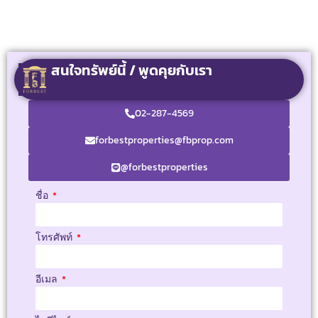
สนใจทรัพย์นี้ / พูดคุยกับเรา
02-287-4569
forbestproperties@fbprop.com
@forbestproperties
ชื่อ
โทรศัพท์
อีเมล