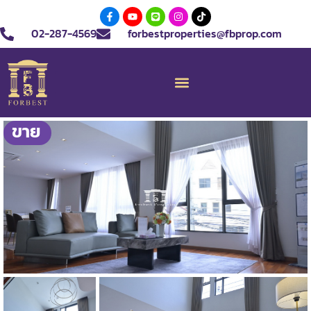
02-287-4569
forbestproperties@fbprop.com
ขาย