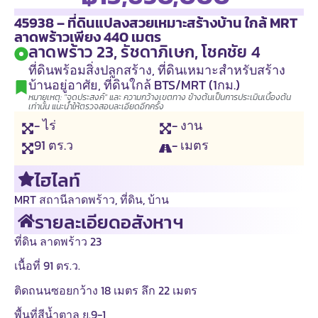
45938 – ที่ดินแปลงสวยเหมาะสร้างบ้าน ใกล้ MRT
ลาดพร้าวเพียง 440 เมตร
ลาดพร้าว 23, รัชดาภิเษก, โชคชัย 4
ที่ดินพร้อมสิ่งปลูกสร้าง
,
ที่ดินเหมาะสำหรับสร้าง
บ้านอยู่อาศัย
,
ที่ดินใกล้ BTS/MRT (1กม.)
หมายเหตุ: "จุดประสงค์" และ ความกว้างเขตทาง ข้างต้นเป็นการประเมินเบื้องต้น
เท่านั้น แนะนำให้ตรวจสอบละเอียดอีกครั้ง
- ไร่
- งาน
91
ตร.ว
- เมตร
ไฮไลท์
MRT สถานีลาดพร้าว
,
ที่ดิน
,
บ้าน
รายละเอียดอสังหาฯ
ที่ดิน ลาดพร้าว 23
เนื้อที่ 91 ตร.ว.
ติดถนนซอยกว้าง 18 เมตร ลึก 22 เมตร
พื้นที่สีน้ำตาล ย.9-1