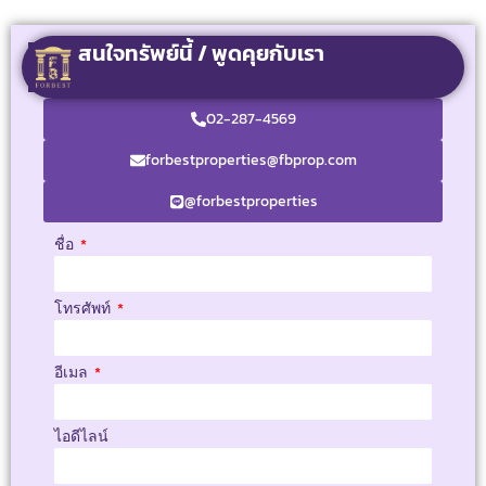
สนใจทรัพย์นี้ / พูดคุยกับเรา
02-287-4569
forbestproperties@fbprop.com
@forbestproperties
ชื่อ
โทรศัพท์
อีเมล
ไอดีไลน์