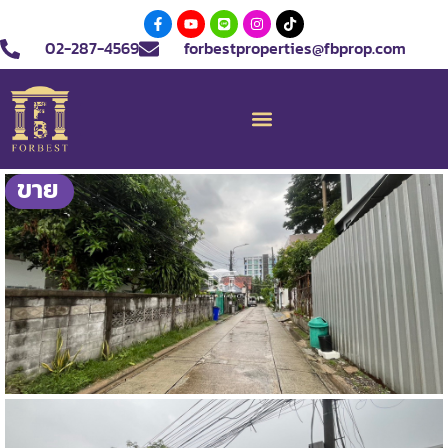
02-287-4569
forbestproperties@fbprop.com
ขาย