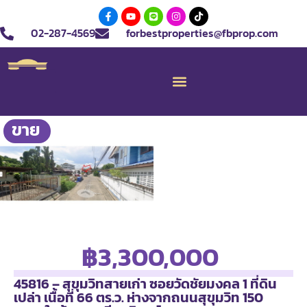
02-287-4569
forbestproperties@fbprop.com
ขาย
฿3,300,000
45816 – สุขุมวิทสายเก่า ซอยวัดชัยมงคล 1 ที่ดิน
เปล่า เนื้อที่ 66 ตร.ว. ห่างจากถนนสุขุมวิท 150