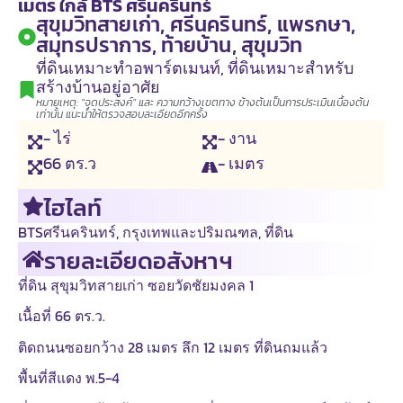
เมตร ใกล้ BTS ศรีนครินทร์
สุขุมวิทสายเก่า, ศรีนครินทร์, แพรกษา,
สมุทรปราการ, ท้ายบ้าน, สุขุมวิท
ที่ดินเหมาะทำอพาร์ตเมนท์
,
ที่ดินเหมาะสำหรับ
สร้างบ้านอยู่อาศัย
หมายเหตุ: "จุดประสงค์" และ ความกว้างเขตทาง ข้างต้นเป็นการประเมินเบื้องต้น
เท่านั้น แนะนำให้ตรวจสอบละเอียดอีกครั้ง
- ไร่
- งาน
66
ตร.ว
- เมตร
ไฮไลท์
BTSศรีนครินทร์
,
กรุงเทพและปริมณฑล
,
ที่ดิน
รายละเอียดอสังหาฯ
ที่ดิน สุขุมวิทสายเก่า ซอยวัดชัยมงคล 1
เนื้อที่ 66 ตร.ว.
ติดถนนซอยกว้าง 28 เมตร ลึก 12 เมตร ที่ดินถมแล้ว
พื้นที่สีแดง พ.5-4