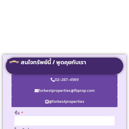
สนใจทรัพย์นี้ / พูดคุยกับเรา
02-287-4569
forbestproperties@fbprop.com
@forbestproperties
ชื่อ