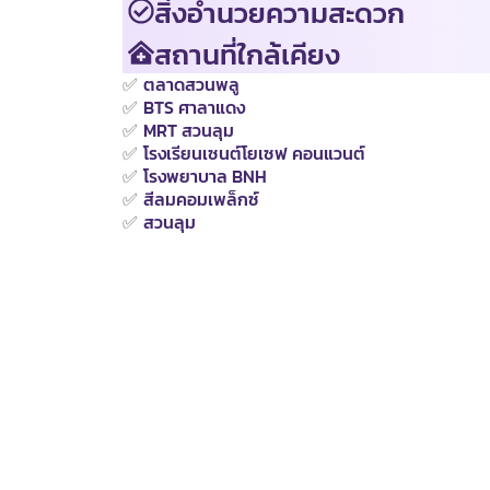
สิ่งอำนวยความสะดวก
สถานที่ใกล้เคียง
✅
ตลาดสวนพลู
✅
BTS ศาลาแดง
✅
MRT สวนลุม
✅
โรงเรียนเซนต์โยเซฟ คอนแวนต์
✅
โรงพยาบาล BNH
✅
สีลมคอมเพล็กซ์
✅
สวนลุม