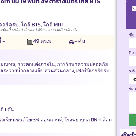
rn ชั้น 19 พื้นที่ 49 ตารางเมตร ใกล้ BTS
เจอร์ครบ
,
ใกล้ BTS
,
ใกล้ MRT
มินเบื้องต้นเท่านั้น แนะนำให้ตรวจสอบละเอียดอีกครั้ง
ชื่อ
ี่ -
- คัน
49
ตร.ม
อีเ
ริมณฑล
,
การตกแต่งภายใน
,
การรักษาความปลอดภัย
,
สระว่ายน้ำกลางแจ้ง
,
สวนส่วนกลาง
,
เฟอร์นิเจอร์ครบ
รหั
ข้อ
้ 1 คัน
รงเรียนเซนต์โยเซฟ คอนแวนต์, โรงพยาบาล BNH, สีลม
ตำ