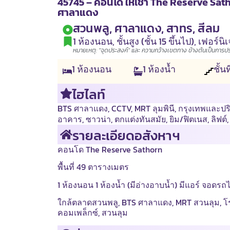
45745 – คอนโด ให้เช่า The Reserve Satho
ศาลาแดง
สวนพลู, ศาลาแดง, สาทร, สีลม
1 ห้องนอน
,
ชั้นสูง (ชั้น 15 ขึ้นไป)
,
เฟอร์นิ
หมายเหตุ: "จุดประสงค์" และ ความกว้างเขตทาง ข้างต้นเป็นการประเ
1
ห้องนอน
1
ห้องน้ำ
ชั้นท
ไฮไลท์
BTS ศาลาแดง
,
CCTV
,
MRT ลุมพินี
,
กรุงเทพและป
อาคาร
,
ซาวน่า
,
ตกแต่งทันสมัย
,
ยิม/ฟิตเนส
,
ลิฟต์
รายละเอียดอสังหาฯ
คอนโด The Reserve Sathorn
พื้นที่ 49 ตารางเมตร
1 ห้องนอน 1 ห้องน้ำ (มีอ่างอาบน้ำ) มีแอร์ จอดรถได
ใกล้ตลาดสวนพลู, BTS ศาลาแดง, MRT สวนลุม, โ
คอมเพล็กซ์, สวนลุม