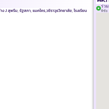
ร่วม
ง J สุพรีม, รัฐสภา, แมคโคร,วชิราวุธวิทยาลัย, โรงเรียน
พิชัย