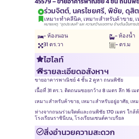
45579 – ขายอาคารพาณิชย์ 4 ชั้น ถนนพิชัย เ
ร่วมจิตต์, นครไชยศรี, พิชัย, ดุสิ
เหมาะทำคลีนิค
,
เหมาะสำหรับค้าขาย
,
เ
หมายเหตุ: "จุดประสงค์" และ ความกว้างเขตทาง ข้างต้นเป็นการประเ
- ห้องนอน
- ห้องน้ำ
31
ตร.วา
- ตร.ม
ไฮไลท์
รายละเอียดอสังหาฯ
ขายอาคารพาณิชย์ 4 ชั้น 2 คูหา ถนนพิชัย
เนื้อที่ 31 ตร.ว. ติดถนนซอยกว้าง 8 เมตร ลึก 16 
เหมาะสำหรับค้าขาย, เหมาะสำหรับอยู่อาศัย, เห
ห่างจากถนนร่วมจิตต์และถนพิชัย 170 เมตร ใกล้ห้า
โรงเรียนราชินีบน, โรงเรียนเซนต์คาเบรียล
สิ่งอำนวยความสะดวก