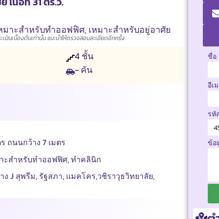
นื้อที่ 31 ตร.ว.
ต
หมาะสำหรับทำออฟฟิศ
,
เหมาะสำหรับอยู่อาศัย
มินเบื้องต้นเท่านั้น แนะนำให้ตรวจสอบละเอียดอีกครั้ง
4
ชั้น
ชื่อ
- คัน
อีเ
รหั
เมตร ถนนกว้าง 7 เมตร
ข้อ
มาะสำหรับทำออฟฟิศ, ทำคลินิก
ง J สุพรีม, รัฐสภา, แมคโคร,วชิราวุธวิทยาลัย,
ตำ