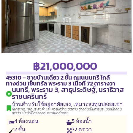
฿21,000,000
45310 – ขายบ้านเดี่ยว 2 ชั้น ถนนนนทรี ใกล้
ทางด่วน เซ็นทรัล พระราม 3 เนื้อที่ 72 ตารางวา
นนทรี, พระราม 3, สาธุประดิษฐ์, นราธิวาส
ราชนครินทร์
บ้านสำหรับใช้อยู่อาศัยเอง
,
เหมาะลงทุนปล่อยเช่า
หมายเหตุ: "จุดประสงค์" และ ความกว้างเขตทาง ข้างต้นเป็นการประเมินเบื้องต้น
เท่านั้น แนะนำให้ตรวจสอบละเอียดอีกครั้ง
4
ห้องนอน
5
ห้องน้ำ
2
ชั้น
72
ตร.วา