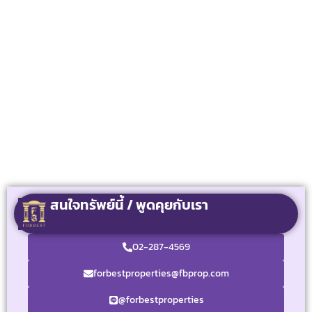
สนใจทรัพย์นี้ / พูดคุยกับเรา
02-287-4569
forbestproperties@fbprop.com
@forbestproperties