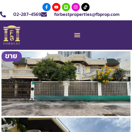
02-287-4569
forbestproperties@fbprop.com
ขาย