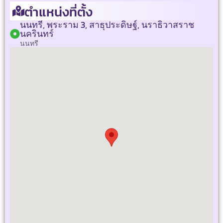
ตำแหน่งที่ตั้ง
นนทรี, พระราม 3, สาธุประดิษฐ์, นราธิวาสราช
นครินทร์
นนทรี