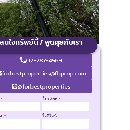
สนใจทรัพย์นี้ / พูดคุยกับเรา
02-287-4569
forbestproperties@fbprop.com
@forbestproperties
โทรศัพท์
มล
ไอดีไลน์