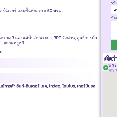
รหั
ฟอร์นิเจอร์ และพื้นที่จอดรถ 60 ตร.ม.
ข้อ
ะราม 3 และแม่น้ำเจ้าพระยา, BRT วัดด่าน, ศูนย์การค้า
21, ตลาดครูหวี
ม.
ตำ
พระ
พระร
์การค้า อินท์-อินเตอร์ เชค, ไทวัสดุ, โฮมโปร, เทอร์มินอล