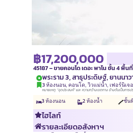
฿17,200,000
45187 – ขายคอนโด เดอะ พาโน ชั้น 4 พื้นที่
พระราม 3, สาธุประดิษฐ์, ยานนาว
3 ห้องนอน
,
คอนโด
,
วิวแม่น้ำ
,
เฟอร์นิเจ
หมายเหตุ: "จุดประสงค์" และ ความกว้างเขตทาง ข้างต้นเป็นการประเ
3
ห้องนอน
2
ห้องน้ำ
ชั้นท
ไฮไลท์
รายละเอียดอสังหาฯ