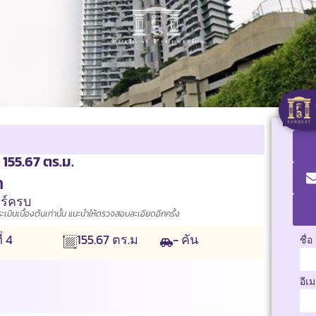
 155.67 ตร.ม.
า
อร์ครบ
มินเบื้องต้นเท่านั้น แนะนำให้ตรวจสอบละเอียดอีกครั้ง
ี่
4
- คัน
155.67
ตร.ม
ชื่อ
อีเ