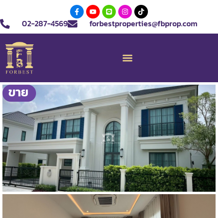
02-287-4569
forbestproperties@fbprop.com
ขาย