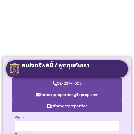
สนใจทรัพย์นี้ / พูดคุยกับเรา
02-287-4569
forbestproperties@fbprop.com
@forbestproperties
ชื่อ