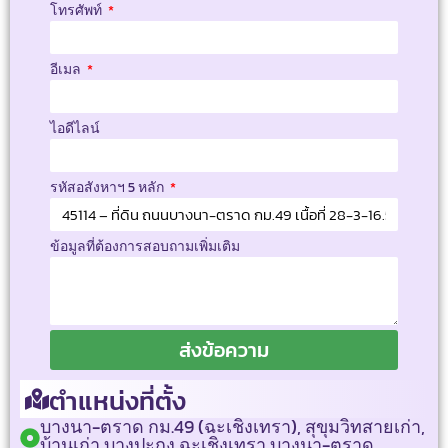
โทรศัพท์
อีเมล
ไอดีไลน์
รหัสอสังหาฯ 5 หลัก
ข้อมูลที่ต้องการสอบถามเพิ่มเติม
ส่งข้อความ
ตำแหน่งที่ตั้ง
บางนา-ตราด กม.49 (ฉะเชิงเทรา), สุขุมวิทสายเก่า,
บ้านเก่า,บางปะกง,ฉะเชิงเทรา,บางนา-ตราด