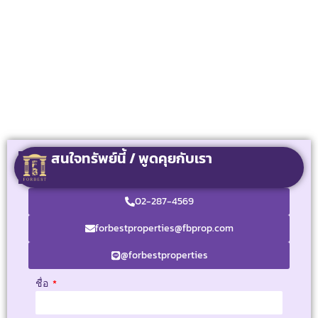
สนใจทรัพย์นี้ / พูดคุยกับเรา
02-287-4569
forbestproperties@fbprop.com
@forbestproperties
ชื่อ