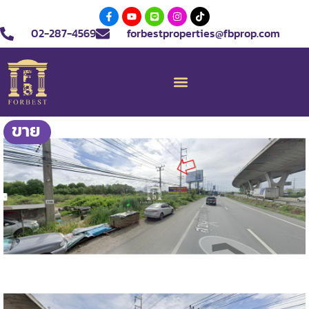
02-287-4569
forbestproperties@fbprop.com
ขาย