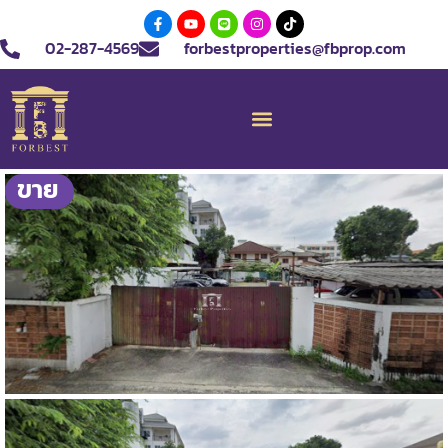
02-287-4569
forbestproperties@fbprop.com
ขาย