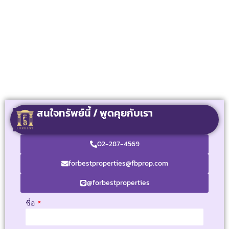
สนใจทรัพย์นี้ / พูดคุยกับเรา
02-287-4569
forbestproperties@fbprop.com
@forbestproperties
ชื่อ