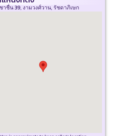
าชื่น 39, งามวงศ์วาน, รัชดาภิเษก