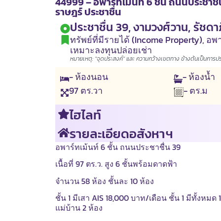
44999 – อพาร์ทเม้นท์ 6 ชั้น ถนนประชาชื่
ราษฎร์ ประชาชื่น
ประชาชื่น 39, งามวงศ์วาน, รัชดา
ทรัพย์ที่มีรายได้ (Income Property)
,
อพา
เหมาะลงทุนปล่อยเช่า
หมายเหตุ: "จุดประสงค์" และ ความกว้างเขตทาง ข้างต้นเป็นการประเ
- ห้องนอน
- ห้องน้ำ
97
ตร.วา
- ตร.ม
ไฮไลท์
รายละเอียดอสังหาฯ
อพาร์ทเม้นท์ 6 ชั้น ถนนประชาชื่น 39
เนื้อที่ 97 ตร.ว. สูง 6 ชั้นพร้อมดาดฟ้า
จำนวน 58 ห้อง ชั้นละ 10 ห้อง
ชั้น 1 มีเสา AIS 18,000 บาท/เดือน ชั้น 1 มีทั้งหมด
แม่บ้าน 2 ห้อง