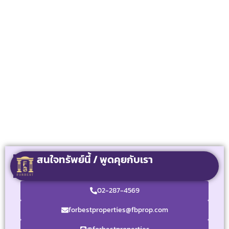
สนใจทรัพย์นี้ / พูดคุยกับเรา
02-287-4569
forbestproperties@fbprop.com