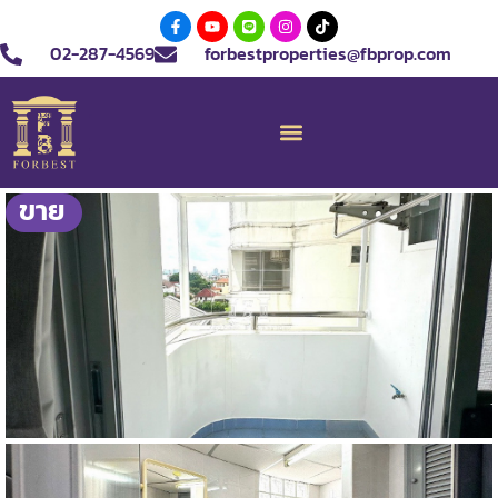
02-287-4569
forbestproperties@fbprop.com
ขาย