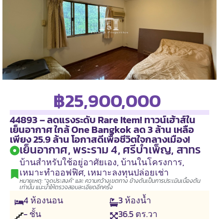
฿25,900,000
44893 – ลดแรงระดับ Rare Item! ทาวน์เฮ้าส์ใน
เย็นอากาศ ใกล้ One Bangkok ลด 3 ล้าน เหลือ
เพียง 25.9 ล้าน โอกาสดีเพื่อชีวิตใจกลางเมือง!
เย็นอากาศ, พระราม 4, ศรีบำเพ็ญ, สาทร
บ้านสำหรับใช้อยู่อาศัยเอง
,
บ้านในโครงการ
,
เหมาะทำออฟฟิศ
,
เหมาะลงทุนปล่อยเช่า
หมายเหตุ: "จุดประสงค์" และ ความกว้างเขตทาง ข้างต้นเป็นการประเมินเบื้องต้น
เท่านั้น แนะนำให้ตรวจสอบละเอียดอีกครั้ง
4
ห้องนอน
3
ห้องน้ำ
- ชั้น
36.5
ตร.วา