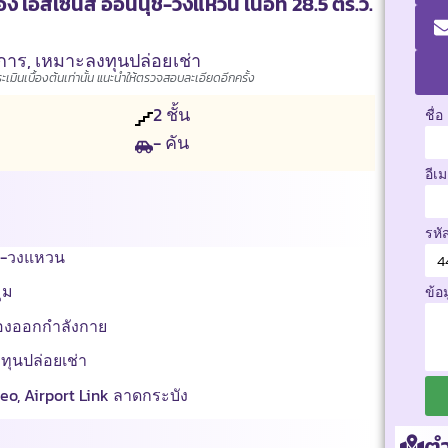
 เอสเซ้นส์ อ่อนนุช-วงแหวน เนื้อที่ 28.5 ตร.ว.
การ
,
เหมาะลงทุนปล่อยเช่า
มินเบื้องต้นเท่านั้น แนะนำให้ตรวจสอบละเอียดอีกครั้ง
2
ชั้น
ชื่อ
- คัน
อีเ
รหั
ุช-วงแหวน
มุม
ข้อ
้องออกกำลังกาย
งทุนปล่อยเช่า
eo, Airport Link ลาดกระบัง
ตำ