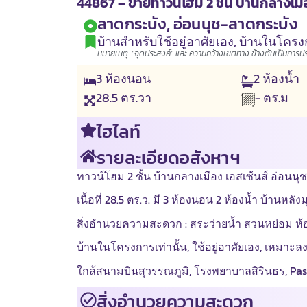
44867 – ขายทาวน์โฮม 2 ชั้น บ้านกลางเมือง
ลาดกระบัง, อ่อนนุช-ลาดกระบัง
บ้านสำหรับใช้อยู่อาศัยเอง
,
บ้านในโครง
หมายเหตุ: "จุดประสงค์" และ ความกว้างเขตทาง ข้างต้นเป็นการประเ
3
ห้องนอน
2
ห้องน้ำ
28.5
ตร.วา
- ตร.ม
ไฮไลท์
รายละเอียดอสังหาฯ
ทาวน์โฮม 2 ชั้น บ้านกลางเมือง เอสเซ้นส์ อ่อนน
เนื้อที่ 28.5 ตร.ว. มี 3 ห้องนอน 2 ห้องน้ำ บ้านหลัง
สิ่งอำนวยความสะดวก : สระว่ายน้ำ สวนหย่อม ห
บ้านในโครงการเท่านั้น, ใช้อยู่อาศัยเอง, เหมาะล
ใกล้สนามบินสุวรรณภูมิ, โรงพยาบาลสิรินธร, Pas
สิ่งอำนวยความสะดวก