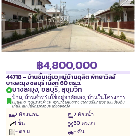
฿4,800,000
44718 – บ้านชั้นเดียว หมู่บ้านดุสิต พัทยาวิลล์
บางละมุง ชลบุรี เนื้อที่ 60 ตร.ว.
บางละมุง, ชลบุรี, สุขุมวิท
บ้าน
,
บ้านสำหรับใช้อยู่อาศัยเอง
,
บ้านในโครงการ
หมายเหตุ: "จุดประสงค์" และ ความกว้างเขตทาง ข้างต้นเป็นการประเมินเบื้องต้น
เท่านั้น แนะนำให้ตรวจสอบละเอียดอีกครั้ง
2
ห้องนอน
2
ห้องน้ำ
1
ชั้น
60
ตร.วา
- คัน
- ตร.ม