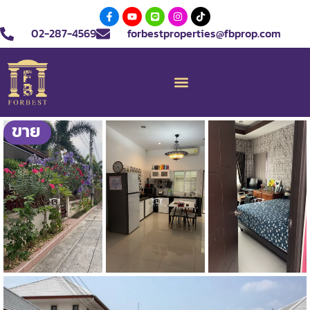
02-287-4569
forbestproperties@fbprop.com
ขาย