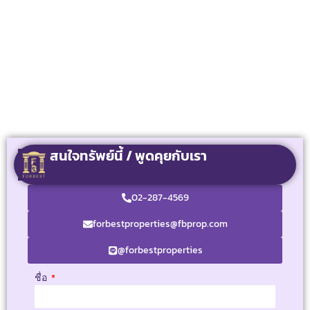
สนใจทรัพย์นี้ / พูดคุยกับเรา
02-287-4569
forbestproperties@fbprop.com
@forbestproperties
ชื่อ