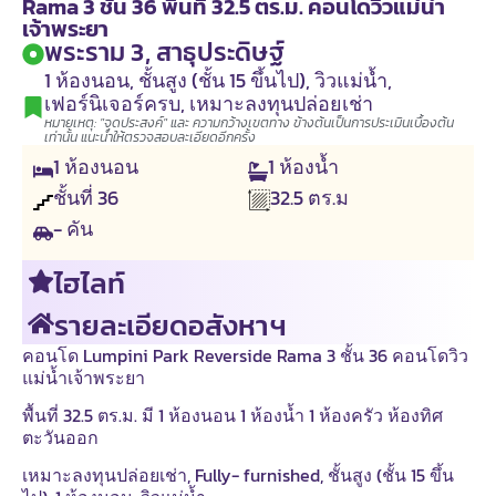
Rama 3 ชั้น 36 พื้นที่ 32.5 ตร.ม. คอนโดวิวแม่น้ำ
เจ้าพระยา
พระราม 3, สาธุประดิษฐ์
1 ห้องนอน
,
ชั้นสูง (ชั้น 15 ขึ้นไป)
,
วิวแม่น้ำ
,
เฟอร์นิเจอร์ครบ
,
เหมาะลงทุนปล่อยเช่า
หมายเหตุ: "จุดประสงค์" และ ความกว้างเขตทาง ข้างต้นเป็นการประเมินเบื้องต้น
เท่านั้น แนะนำให้ตรวจสอบละเอียดอีกครั้ง
1
ห้องนอน
1
ห้องน้ำ
ชั้นที่
36
32.5
ตร.ม
- คัน
ไฮไลท์
รายละเอียดอสังหาฯ
คอนโด Lumpini Park Reverside Rama 3 ชั้น 36 คอนโดวิว
แม่น้ำเจ้าพระยา
พื้นที่ 32.5 ตร.ม. มี 1 ห้องนอน 1 ห้องน้ำ 1 ห้องครัว ห้องทิศ
ตะวันออก
เหมาะลงทุนปล่อยเช่า, Fully- furnished, ชั้นสูง (ชั้น 15 ขึ้น