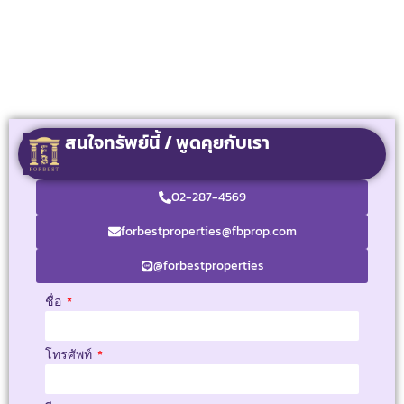
สนใจทรัพย์นี้ / พูดคุยกับเรา
02-287-4569
forbestproperties@fbprop.com
@forbestproperties
ชื่อ
โทรศัพท์