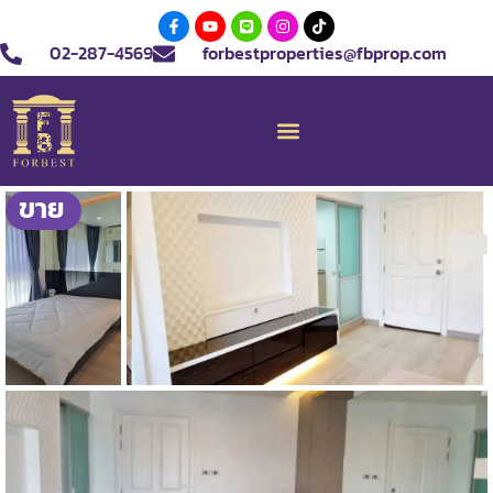
02-287-4569
forbestproperties@fbprop.com
ขาย