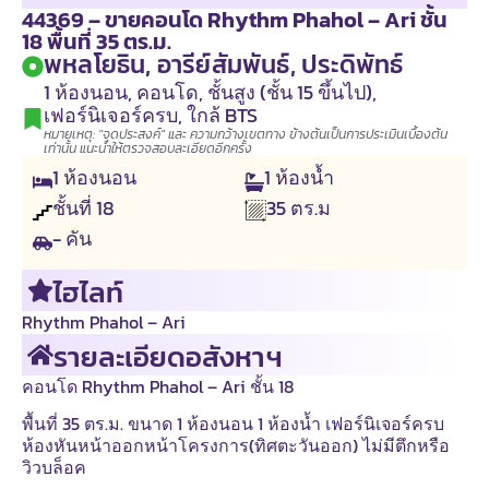
44369 – ขายคอนโด Rhythm Phahol – Ari ชั้น
18 พื้นที่ 35 ตร.ม.
พหลโยธิน, อารีย์สัมพันธ์, ประดิพัทธ์
1 ห้องนอน
,
คอนโด
,
ชั้นสูง (ชั้น 15 ขึ้นไป)
,
เฟอร์นิเจอร์ครบ
,
ใกล้ BTS
หมายเหตุ: "จุดประสงค์" และ ความกว้างเขตทาง ข้างต้นเป็นการประเมินเบื้องต้น
เท่านั้น แนะนำให้ตรวจสอบละเอียดอีกครั้ง
1
ห้องนอน
1
ห้องน้ำ
ชั้นที่
18
35
ตร.ม
- คัน
ไฮไลท์
Rhythm Phahol – Ari
รายละเอียดอสังหาฯ
คอนโด Rhythm Phahol – Ari ชั้น 18
พื้นที่ 35 ตร.ม. ขนาด 1 ห้องนอน 1 ห้องน้ำ เฟอร์นิเจอร์ครบ
ห้องหันหน้าออกหน้าโครงการ(ทิศตะวันออก) ไม่มีตึกหรือ
วิวบล็อค