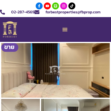
02-287-4569
forbestproperties@fbprop.com
ขาย