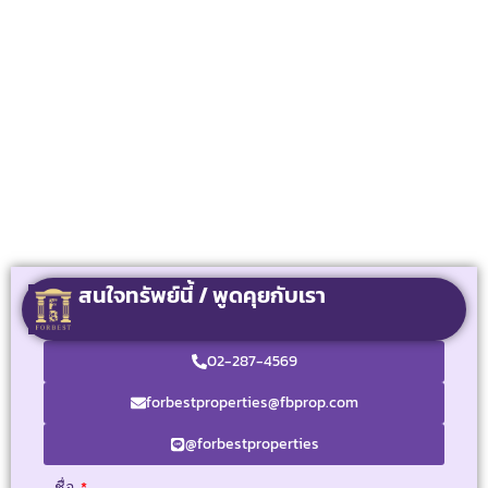
สนใจทรัพย์นี้ / พูดคุยกับเรา
02-287-4569
forbestproperties@fbprop.com
@forbestproperties
ชื่อ