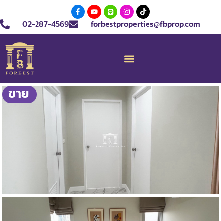
02-287-4569
forbestproperties@fbprop.com
ขาย