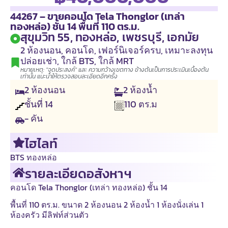
44267 – ขายคอนโด Tela Thonglor (เทล่า
ทองหล่อ) ชั้น 14 พื้นที่ 110 ตร.ม.
สุขุมวิท 55, ทองหล่อ, เพชรบุรี, เอกมัย
2 ห้องนอน
,
คอนโด
,
เฟอร์นิเจอร์ครบ
,
เหมาะลงทุน
ปล่อยเช่า
,
ใกล้ BTS
,
ใกล้ MRT
หมายเหตุ: "จุดประสงค์" และ ความกว้างเขตทาง ข้างต้นเป็นการประเมินเบื้องต้น
เท่านั้น แนะนำให้ตรวจสอบละเอียดอีกครั้ง
2
ห้องนอน
2
ห้องน้ำ
ชั้นที่
14
110
ตร.ม
- คัน
ไฮไลท์
BTS ทองหล่อ
รายละเอียดอสังหาฯ
คอนโด Tela Thonglor (เทล่า ทองหล่อ) ชั้น 14
พื้นที่ 110 ตร.ม. ขนาด 2 ห้องนอน 2 ห้องน้ำ 1 ห้องนั่งเล่น 1
ห้องครัว มีลิฟท์ส่วนตัว