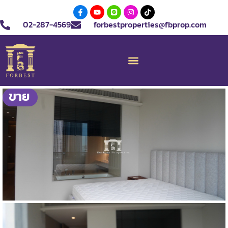
02-287-4569
forbestproperties@fbprop.com
ขาย