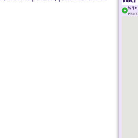
พระ
พระร