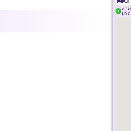
ตำ
ลาด
ประ