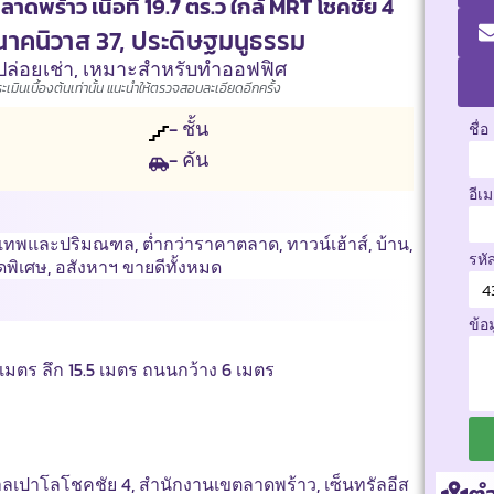
ร้าว เนื้อที่ 19.7 ตร.ว ใกล้ MRT โชคชัย 4
 นาคนิวาส 37, ประดิษฐมนูธรรม
ล่อยเช่า
,
เหมาะสำหรับทำออฟฟิศ
มินเบื้องต้นเท่านั้น แนะนำให้ตรวจสอบละเอียดอีกครั้ง
- ชั้น
ชื่อ
- คัน
อีเ
งเทพและปริมณฑล
,
ต่ำกว่าราคาตลาด
,
ทาวน์เฮ้าส์
,
บ้าน
,
รหั
ุดพิเศษ
,
อสังหาฯ ขายดีทั้งหมด
ข้อ
ง 5 เมตร ลึก 15.5 เมตร ถนนกว้าง 6 เมตร
าลเปาโลโชคชัย 4, สำนักงานเขตลาดพร้าว, เซ็นทรัลอีส