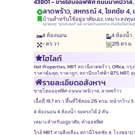
43801 – ขายโฮมออฟฟิศ ถนนนาคนิวาส, ลาดพ
ลาดพร้าว, สหกรณ์ 4, โชคชัย 4,
บ้านสำหรับใช้อยู่อาศัยเอง
,
เหมาะลงทุนป
หมายเหตุ: "จุดประสงค์" และ ความกว้างเขตทาง ข้างต้นเป็นการประเ
4
ห้องนอน
4
ห้องน้ำ
- ตร.วา
215
ตร.ม
ไฮไลท์
Hot Properties
,
MRT สถานีลาดพร้าว
,
Office
,
กรุ
ราคาคุ้มสุด
,
ราคาถูก
,
สถานีรถไฟฟ้า BTS MRT
,
ส
รายละเอียดอสังหาฯ
ขายโฮมออฟฟิศ ถนนนาคนิวาส, ลาดพร้าว
เนื้อที่ 19.7 ตร.ว พื้นที่ใช้สอย 215 ตรม. หน้ากว้า
4 ห้องนอน 4 ห้องน้ำ จอดรถได้ 2 คัน
เหมาะสำหรับอยู่อาศัย, ทำออฟฟิศ
ใกล้ MRT สายสีเหลือง สถานีโชคชัย 4, โรงพยาบ