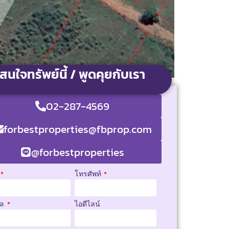
สนใจทรัพย์นี้ / พูดคุยกับเรา
02-287-4569
forbestproperties@fbprop.com
@forbestproperties
โทรศัพท์
มล
ไอดีไลน์