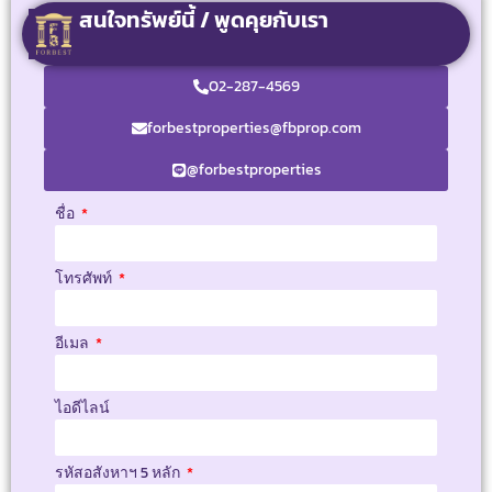
สนใจทรัพย์นี้ / พูดคุยกับเรา
02-287-4569
forbestproperties@fbprop.com
@forbestproperties
ชื่อ
โทรศัพท์
อีเมล
ไอดีไลน์
รหัสอสังหาฯ 5 หลัก