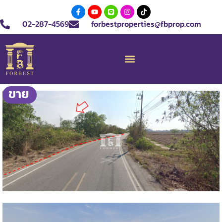
02-287-4569
forbestproperties@fbprop.com
ขาย