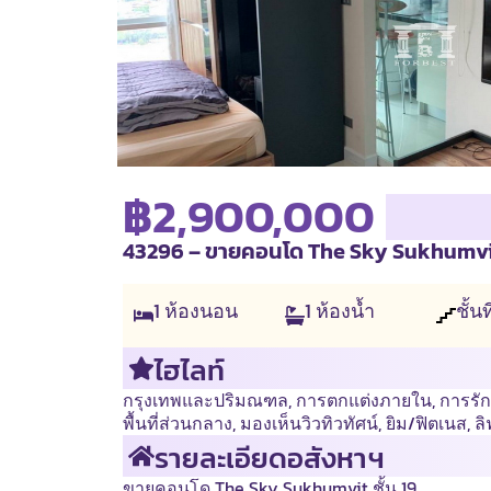
฿2,900,000
43296 – ขายคอนโด The Sky Sukhumvit 
1
ห้องนอน
1
ห้องน้ำ
ชั้นท
ไฮไลท์
กรุงเทพและปริมณฑล
,
การตกแต่งภายใน
,
การรั
พื้นที่ส่วนกลาง
,
มองเห็นวิวทิวทัศน์
,
ยิม/ฟิตเนส
,
ลิ
รายละเอียดอสังหาฯ
ขายคอนโด The Sky Sukhumvit ชั้น 19