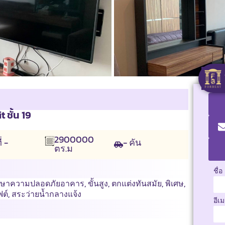
ชั้น 19
2900000
ี่ -
- คัน
ตร.ม
ชื่อ
กษาความปลอดภัยอาคาร
,
ขั้นสูง
,
ตกแต่งทันสมัย
,
พิเศษ
,
ฟต์
,
สระว่ายน้ำกลางแจ้ง
อีเ