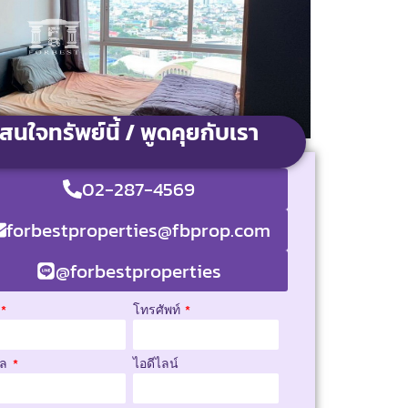
สนใจทรัพย์นี้ / พูดคุยกับเรา
02-287-4569
forbestproperties@fbprop.com
@forbestproperties
โทรศัพท์
มล
ไอดีไลน์