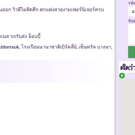
รหั
ะวันออก วิวดีไม่ติดตึก ตกแต่งสวยงามเฟอร์นิเจอร์ครบ
ข้อ
นส รถรับส่ง ล็อบบี้
 Udomxuk, โรงเรียนนานาชาติเบิร์คลี่ย์, เซ็นทรัล บางนา,
ตำ