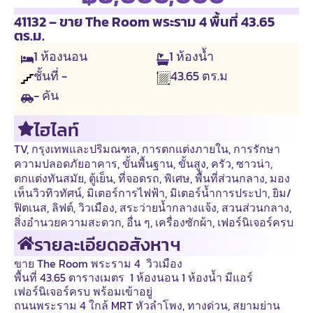
41132 – ขาย The Room พระราม 4 พื้นที่ 43.65
ตร.ม.
1
ห้องนอน
1
ห้องน้ำ
ชั้นที่ -
43.65
ตร.ม
- คัน
ไฮไลท์
TV
,
กรุงเทพและปริมณฑล
,
การตกแต่งภายใน
,
การรักษา
ความปลอดภัยอาคาร
,
ขั้นพื้นฐาน
,
ขั้นสูง
,
ครัว
,
ซาวน่า
,
ตกแต่งทันสมัย
,
ตู้เย็น
,
ที่จอดรถ
,
พิเศษ
,
พื้นที่ส่วนกลาง
,
มอง
เห็นวิวทิวทัศน์
,
มิเตอร์การไฟฟ้า
,
มิเตอร์น้ำการประปา
,
ยิม/
ฟิตเนส
,
ลิฟต์
,
วิวเมือง
,
สระว่ายน้ำกลางแจ้ง
,
สวนส่วนกลาง
,
สิ่งอำนวยความสะดวก
,
อื่น ๆ
,
เครื่องซักผ้า
,
เฟอร์นิเจอร์ครบ
รายละเอียดอสังหาฯ
ขาย The Room พระราม 4 วิวเมือง
พื้นที่ 43.65 ตารางเมตร 1 ห้องนอน 1 ห้องน้ำ มีแอร์
เฟอร์นิเจอร์ครบ พร้อมเข้าอยู่
ถนนพระราม 4 ใกล้ MRT หัวลำโพง, ทางด่วน, สยามย่าน