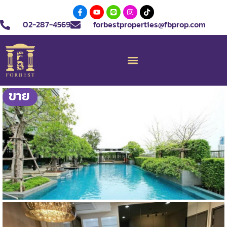
02-287-4569
forbestproperties@fbprop.com
ขาย