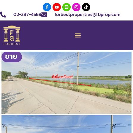
02-287-4569
forbestproperties@fbprop.com
ขาย