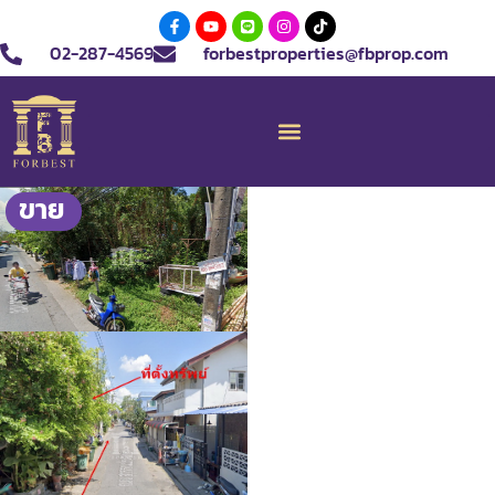
02-287-4569
forbestproperties@fbprop.com
ขาย