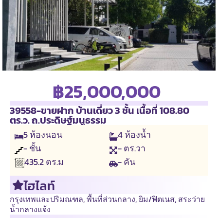
฿25,000,000
39558-ขายฝาก บ้านเดี่ยว 3 ชั้น เนื้อที่ 108.80
ตร.ว. ถ.ประดิษฐ์มนูธรรม
5
ห้องนอน
4
ห้องน้ำ
- ชั้น
- ตร.วา
- คัน
435.2
ตร.ม
ไฮไลท์
กรุงเทพและปริมณฑล
,
พื้นที่ส่วนกลาง
,
ยิม/ฟิตเนส
,
สระว่าย
น้ำกลางแจ้ง