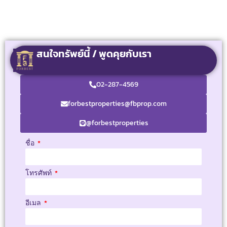
สนใจทรัพย์นี้ / พูดคุยกับเรา
02-287-4569
forbestproperties@fbprop.com
@forbestproperties
ชื่อ
โทรศัพท์
อีเมล