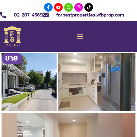
02-287-4569
forbestproperties@fbprop.com
ขาย